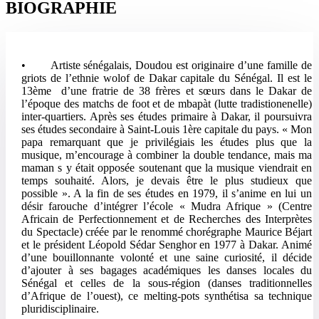
BIOGRAPHIE
• Artiste sénégalais, Doudou est originaire d’une famille de
griots de l’ethnie wolof de Dakar capitale du Sénégal. Il est le
13ème d’une fratrie de 38 frères et sœurs dans le Dakar de
l’époque des matchs de foot et de mbapàt (lutte tradistionenelle)
inter-quartiers. Après ses études primaire à Dakar, il poursuivra
ses études secondaire à Saint-Louis 1ère capitale du pays. « Mon
papa remarquant que je privilégiais les études plus que la
musique, m’encourage à combiner la double tendance, mais ma
maman s y était opposée soutenant que la musique viendrait en
temps souhaité. Alors, je devais être le plus studieux que
possible ». A la fin de ses études en 1979, il s’anime en lui un
désir farouche d’intégrer l’école « Mudra Afrique » (Centre
Africain de Perfectionnement et de Recherches des Interprètes
du Spectacle) créée par le renommé chorégraphe Maurice Béjart
et le président Léopold Sédar Senghor en 1977 à Dakar. Animé
d’une bouillonnante volonté et une saine curiosité, il décide
d’ajouter à ses bagages académiques les danses locales du
Sénégal et celles de la sous-région (danses traditionnelles
d’Afrique de l’ouest), ce melting-pots synthétisa sa technique
pluridisciplinaire.