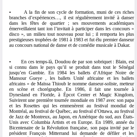
• A la fin de son cycle de formation, muni de ces riches
branches d’expériences…, il est régulièrement invité à danser
dans les fêtes de quartier ; ses mouvements académiques
émerveillaient tant ion l’invitait à participer dans les concours «
disco », un milieu tout nouveau pour lui ; il remporta les plus
prestigieuses trophées de 1981 à 1983 et fut élu premier danseur
au concours national de danse et de comédie musicale à Dakar.
• En ces temps-là, Doudou de par son sobriquet : Blain, est
si connu dans le pays qu’il se produit dans tout le Sénégal
jusqu’en Gambie. En 1984 les ballets d’Afrique Noire de
Mansour Gueye , les ballets Unité africaine et les ballets
africains » de Maïssa Thioub le nomme danseur-soliste, metteur
en scène et chorégraphe. En 1986, il fait une tournée à
Dynesland en Floride, à Épcot Center et Magic Kingdom,
Suivirent une première tournée mondiale en 1987 avec son papa
et les Rosettes qui les emmenèrent au festival mondial de
Montréal, au festival de Québec, au festival d’Ottawa, au festival
de Jazz de Montreux, au Japon, en Amérique du sud, aux États-
Unis avec Columbia Artists et en Europe. En 1989, année du
Bicentenaire de la Révolution française, son papa invité par le
président François Mitterrand lui demande de défiler et les