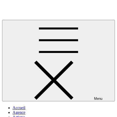
Skip
to
Musique africaine
content
Menu
Accueil
Agence