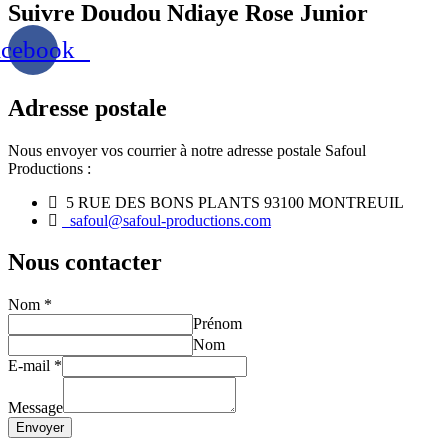
Suivre Doudou Ndiaye Rose Junior
acebook
Adresse postale
Nous envoyer vos courrier à notre adresse postale Safoul
Productions :
5 RUE DES BONS PLANTS 93100 MONTREUIL
safoul@safoul-productions.com
Nous contacter
Nom
*
Prénom
Nom
E-mail
*
Message
Envoyer