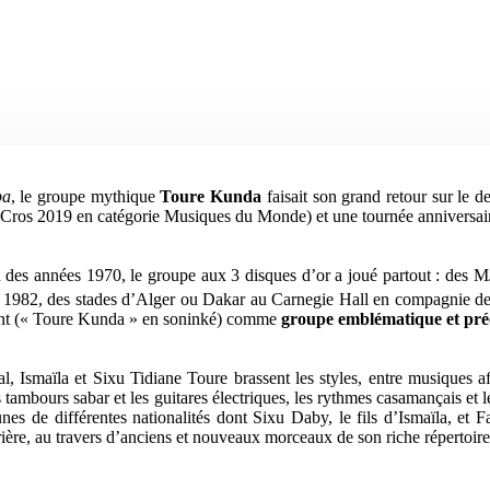
ba
, le groupe mythique
Toure Kunda
faisait son grand retour sur le 
os 2019 en catégorie Musiques du Monde) et une tournée anniversaire 
fin des années 1970, le groupe aux 3 disques d’or a joué partout : des
1982, des stades d’Alger ou Dakar au Carnegie Hall en compagnie de Sa
éphant (« Toure Kunda » en soninké) comme
groupe emblématique et préc
Ismaïla et Sixu Tidiane Toure brassent les styles, entre musiques afr
s tambours sabar et les guitares électriques, les rythmes casamançais et
nes de différentes nationalités dont Sixu Daby, le fils d’Ismaïla, et F
rrière, au travers d’anciens et nouveaux morceaux de son riche répertoire