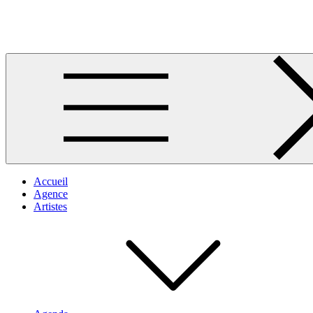
Skip
to
Musique africaine
content
Accueil
Agence
Artistes