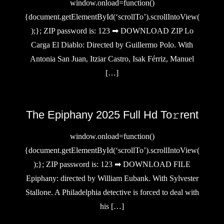
window.onload=function()
{document.getElementById(‘scrollTo’).scrollIntoView(
);}; ZIP password is: 123 ➡ DOWNLOAD ZIP Lo
Carga El Diablo: Directed by Guillermo Polo. With
Antonia San Juan, Itziar Castro, Isak Férriz, Manuel
[…]
The Epiphany 2025 Full Hd To𝚛rent
window.onload=function()
{document.getElementById(‘scrollTo’).scrollIntoView(
);}; ZIP password is: 123 ➡ DOWNLOAD FILE
Epiphany: directed by William Eubank. With Sylvester
Stallone. A Philadelphia detective is forced to deal with
his […]