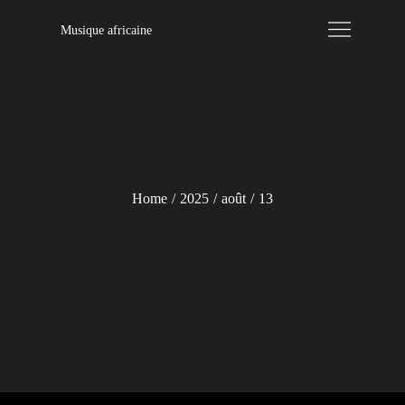
Skip
Musique africaine
to
content
Home
2025
août
13