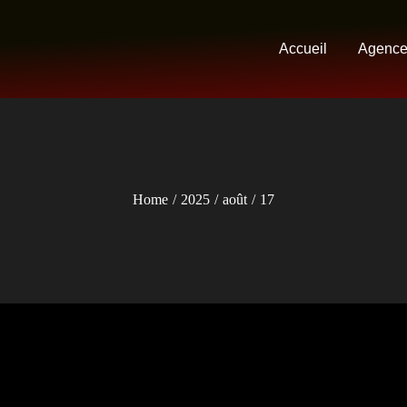
Accueil
Agenc
Home
2025
août
17