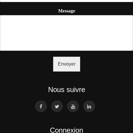
Message
Envoyer
Nous suivre
Connexion