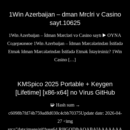
1Win Azerbaijan – dman Mrclri v Casino
sayt.10625
1Win Azerbaijan – İdman Mərcləri və Casino saytı ▶️ OYNA
Содержимое 1Win Azerbaijan – İdman Mərcələrindən İstifadə
Etmək Idman Mərcələrindən İstifadə Etmək İstəyirsiniz? 1Win
Casino […]
KMSpico 2025 Portable + Keygen
[Lifetime] [x86-x64] no Virus GitHub
🧩 Hash sum →
c6098b7fd74b759ad8d030c4cbb70375Update date: 2026-04-
27 <img
src="data:image/gif;base64,R0lGODlhAQABAIAAAAAAA