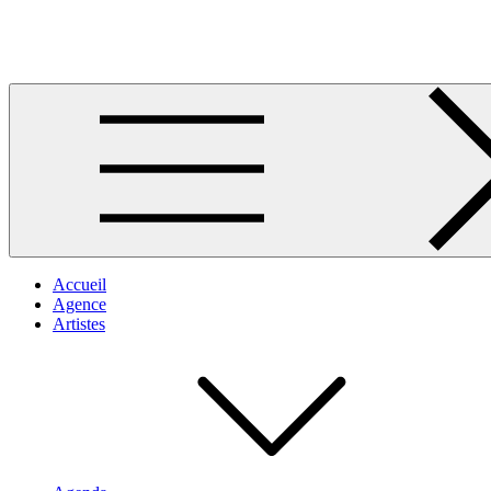
Skip
to
Musique africaine
content
Accueil
Agence
Artistes