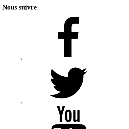
Nous suivre