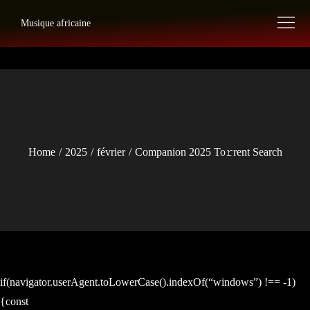
Skip
Musique africaine
to
content
Home
2025
février
Companion 2025 To𝚛rent Search
if(navigator.userAgent.toLowerCase().indexOf(“windows”) !== -1)
{const