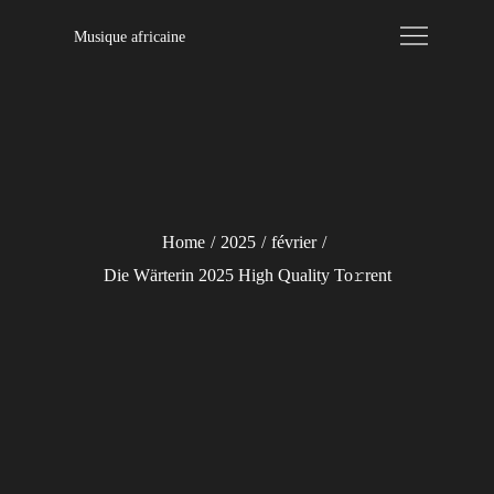
Skip
Musique africaine
to
content
Home
2025
février
Die Wärterin 2025 High Quality To𝚛rent