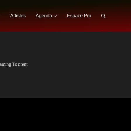
e
Artistes
Agenda
Espace Pro
aming To𝚛rent