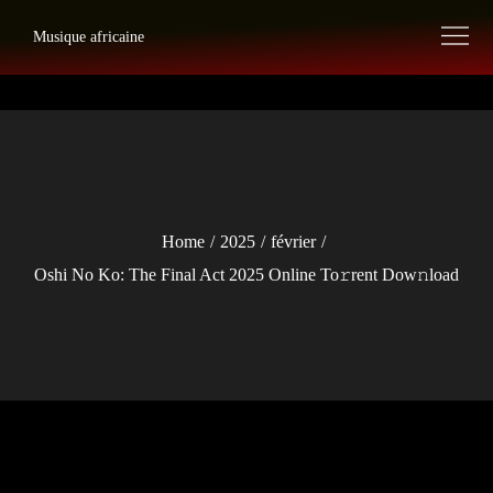
Skip
Musique africaine
to
content
Home
2025
février
Oshi No Ko: The Final Act 2025 Online To𝚛rent Dow𝚗load