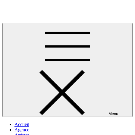
Skip
to
Musique africaine
content
Menu
Accueil
Agence