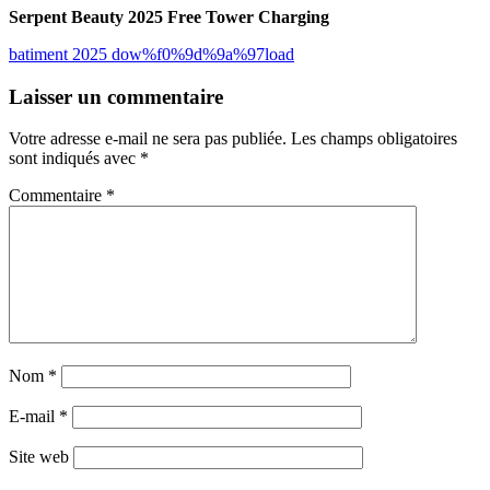
Serpent Beauty 2025 Free Tower Charging
batiment 2025 dow%f0%9d%9a%97load
Navigation
Laisser un commentaire
de
Votre adresse e-mail ne sera pas publiée.
Les champs obligatoires
l’article
sont indiqués avec
*
Commentaire
*
Nom
*
E-mail
*
Site web