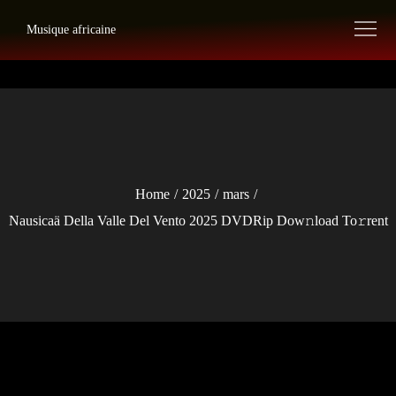
Skip
Musique africaine
to
content
Home
2025
mars
Nausicaä Della Valle Del Vento 2025 DVDRip Dow𝚗load To𝚛rent