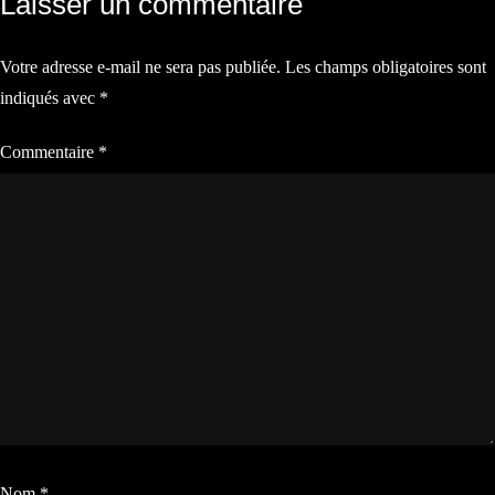
Laisser un commentaire
de
Votre adresse e-mail ne sera pas publiée.
Les champs obligatoires sont
l’article
indiqués avec
*
Commentaire
*
Nom
*