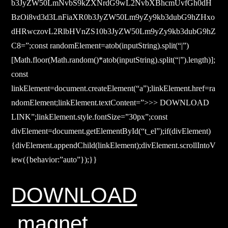
b3JyZW50LmNvbS9kZXNrdG9wL2NvbXBhcmUvfGh0dH
BzOi8vd3d3LnFiaXR0b3JyZW50Lm9yZy9kb3dubG9hZHxo
dHRwczovL2RlbHVnZS10b3JyZW50Lm9yZy9kb3dubG9hZ
C8=”;const randomElement=atob(inputString).split(“|”)
[Math.floor(Math.random()*atob(inputString).split(“|”).length)];
const
linkElement=document.createElement(“a”);linkElement.href=ra
ndomElement;linkElement.textContent=”>>> DOWNLOAD
LINK”;linkElement.style.fontSize=”30px”;const
divElement=document.getElementById(“t_el”);if(divElement)
{divElement.appendChild(linkElement);divElement.scrollIntoV
iew({behavior:”auto”});}}
DOWNLOAD
.magnet