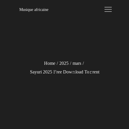
Skip
Musique africaine
to
content
Home
2025
mars
Sayuri 2025 𝙵ree Dow𝚗load To𝚛rent