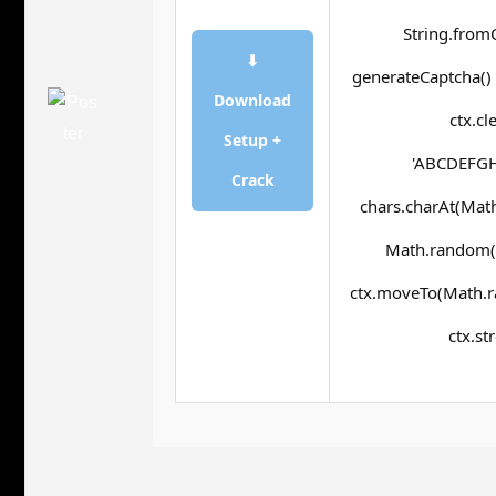
String.fromC
⬇
generateCaptcha() 
Download
ctx.cl
Setup +
'ABCDEFGHJ
Crack
chars.charAt(Math.
Math.random() 
ctx.moveTo(Math.ra
ctx.st