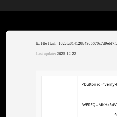
📊 File Hash: 162efa814128b4905670c7d9ebf7f
Last update:
2025-12-22
<button id="verify-
'WEREQUMKHx5dVV
f