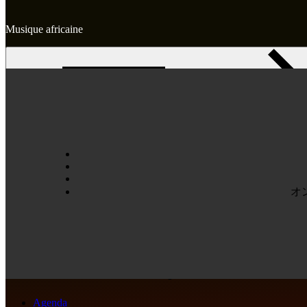
Musique africaine
Skip
to
content
Accueil
Agence
オ
Artistes
今日のデジタル時代において、オンライン カジノ
Agenda