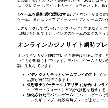
3.
入金する:
アカウントを開発した後、あなたはあな
は、クレジット/デビットカード、Eウォレット、
4.
ゲームを選択|選択|選択}する:
アカウントが資金供
ゲーム、またはライブディーラービデオゲームのい
5.
クリックしてプレイ:
ただクリックしてあなたがプ
は賭けを始めてオンラインののゲームのエクスティ
オンラインカジノサイト瞬時プレ
オンラインカジノ即時プレイの未来は明るいです。
いことが期待されています。モバイルゲームの魅力
請に対応しています。
ビデオクオリティとゲームプレイの向上:
イン
品質が自然期待できます。
仮想事実(バーチャルリアリティ)結合:
オンライ
イプラットフォームにVR現代技術を包含する
強化されたモバイルゲーム:
モバイルゲームは
インのギャンブル施設瞬時プレイがよりシーム