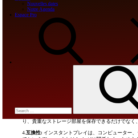
するしています。インターネット上のギャンブル企
Nouvelles dates
ンブル企業の瞬時プレイのアドバンテージと、それ
Notre Agenda
Espace Pro
即時プレイは、別名ノーダウンロードプレイとも知
要件を除去します。代わりに、プレイヤーはウェブブ
たはLinuxのどのOSを使ってもしているかかわず
オンラインカジノサイトインスタ
他の代替案に比べて、インターネット上のカジノイ
Search
1.
快適さ:
即時プレイは、お気に入りのカジノサイト
for:
カフェにいるとき、または外出中でも、好きなスロ
2.
ゲームの種類の豊富さ:
瞬時プレイカジノサイトは
らの製品です。あなたが古くからのスロット、ビデ
に適切なビデオゲームをいろいろ見つけることがで
3.
ダウンロードが必要ない:
インスタントプレイは、
り、貴重なストレージ部屋を保存できるだけでなく
4.
互換性:
インスタントプレイは、コンピューター、ラ