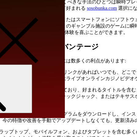
業で遊ぶのに最も 実用的で驚くべきな手法のひとつは瞬時プレ
が多くのベットファンにとって好まれる
sosobunka.com
選択にな
られており、コンピューターまたはスマートフォンにソフトウ
ラウザを通じて、お気に入りのギャンブル施設のゲームに瞬時にア
、滑らかで便利ななギャンブルの体験を喜ぶことができます。
ントプレイのアドバンテージ
ンスタントプレイを選ぶことには数多くの利点があります:
Search
のゲームに、インターネットリンクがあればいつでも、どこで
ット、テーブルゲーム、またはライブオンラインカジノビデオ
、多くのゲームを持ち込むしており、好まれるタイトルを含む
オスロット、ルーレット、ブラックジャック、またはテキサス
きます。
デバイスにソフトウェアプログラムをダウンロードし、インス
、今の特徴や改善を手動でアップデートしなくても、更新済み
ップトップ、モバイルフォン、およびタブレットを含む多くのデバ