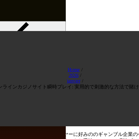
Menu
Home
2026
janvier
ンラインカジノサイト瞬時プレイ: 実用的で刺激的な方法で賭
の魅力は上昇しており、プレイヤーに好みののギャンブル企業の