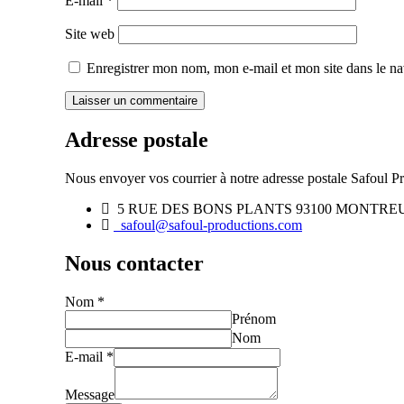
E-mail
*
Site web
Enregistrer mon nom, mon e-mail et mon site dans le n
Adresse postale
Nous envoyer vos courrier à notre adresse postale Safoul Pr
5 RUE DES BONS PLANTS 93100 MONTRE
safoul@safoul-productions.com
Nous contacter
Nom
*
Prénom
Nom
E-mail
*
Message