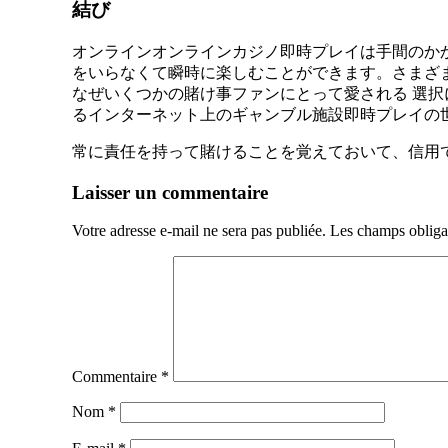
結び
オンラインオンラインカジノ即時プレイは手間のか
をいらなくて瞬時に楽しむことができます。さまざ
なぜいくつかの賭け事ファンにとって愛される 選
るインターネット上のギャンブル施設即時プレイの
常に責任を持って賭けることを覚えておいて、信用
Navigation
Laisser un commentaire
de
Votre adresse e-mail ne sera pas publiée.
Les champs obliga
l’article
Commentaire
*
Nom
*