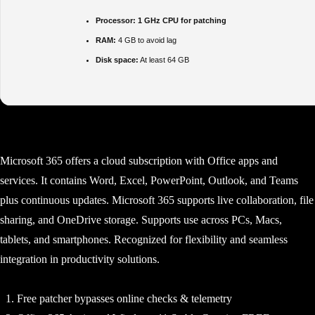
Processor:
1 GHz CPU for patching
RAM:
4 GB to avoid lag
Disk space:
At least 64 GB
Microsoft 365 offers a cloud subscription with Office apps and
services. It contains Word, Excel, PowerPoint, Outlook, and Teams
plus continuous updates. Microsoft 365 supports live collaboration, file
sharing, and OneDrive storage. Supports use across PCs, Macs,
tablets, and smartphones. Recognized for flexibility and seamless
integration in productivity solutions.
Free patcher bypasses online checks & telemetry