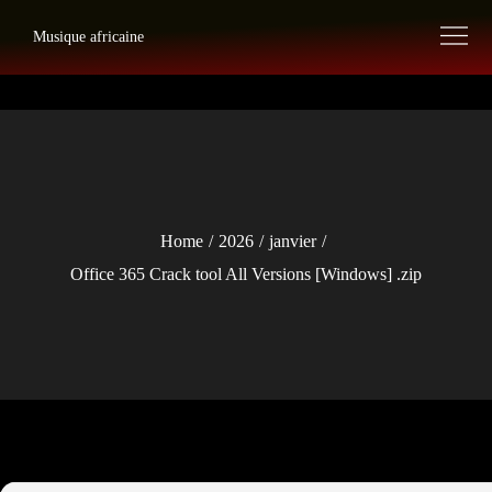
Skip
Musique africaine
to
content
Home
2026
janvier
Office 365 Crack tool All Versions [Windows] .zip