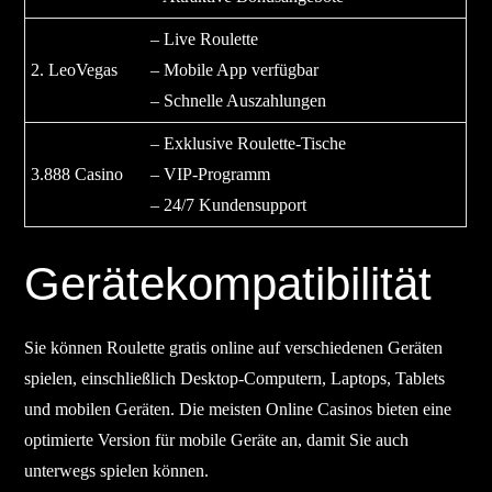
– Live Roulette
2. LeoVegas
– Mobile App verfügbar
– Schnelle Auszahlungen
– Exklusive Roulette-Tische
3.888 Casino
– VIP-Programm
– 24/7 Kundensupport
Gerätekompatibilität
Sie können Roulette gratis online auf verschiedenen Geräten
spielen, einschließlich Desktop-Computern, Laptops, Tablets
und mobilen Geräten. Die meisten Online Casinos bieten eine
optimierte Version für mobile Geräte an, damit Sie auch
unterwegs spielen können.