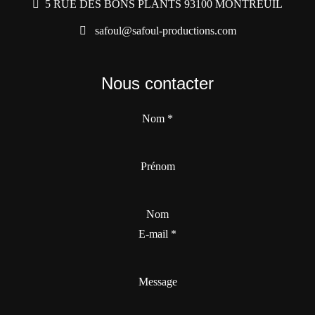
5 RUE DES BONS PLANTS 93100 MONTREUIL
safoul@safoul-productions.com
Nous contacter
Nom
*
Prénom
Nom
E-mail
*
Message