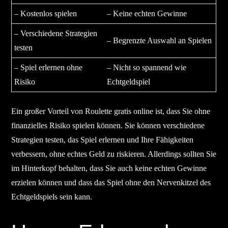
– Kostenlos spielen
– Keine echten Gewinne
– Verschiedene Strategien
– Begrenzte Auswahl an Spielen
testen
– Spiel erlernen ohne
– Nicht so spannend wie
Risiko
Echtgeldspiel
Ein großer Vorteil von Roulette gratis online ist, dass Sie ohne
finanzielles Risiko spielen können. Sie können verschiedene
Strategien testen, das Spiel erlernen und Ihre Fähigkeiten
verbessern, ohne echtes Geld zu riskieren. Allerdings sollten Sie
im Hinterkopf behalten, dass Sie auch keine echten Gewinne
erzielen können und dass das Spiel ohne den Nervenkitzel des
Echtgeldspiels sein kann.