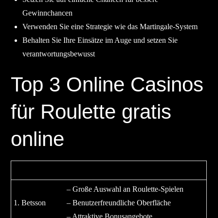
Gewinnchancen
Verwenden Sie eine Strategie wie das Martingale-System
Behalten Sie Ihre Einsätze im Auge und setzen Sie
verantwortungsbewusst
Top 3 Online Casinos
für Roulette gratis
online
Casino
Merkmale
– Große Auswahl an Roulette-Spielen
1. Betsson
– Benutzerfreundliche Oberfläche
– Attraktive Bonusangebote