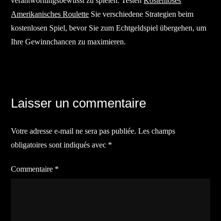
verantwortungsbewusst zu spielen. Testen
Kostenloses
Amerikanisches Roulette
Sie verschiedene Strategien beim
kostenlosen Spiel, bevor Sie zum Echtgeldspiel übergehen, um
Ihre Gewinnchancen zu maximieren.
Navigation
Laisser un commentaire
de
Votre adresse e-mail ne sera pas publiée.
Les champs
l’article
obligatoires sont indiqués avec
*
Commentaire
*