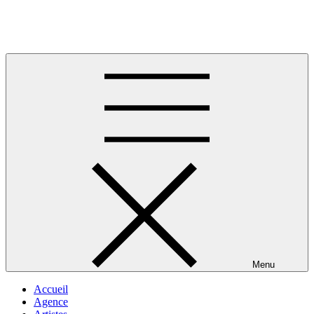
Skip
to
Musique africaine
content
Menu
Accueil
Agence