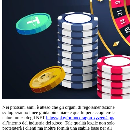
Nei prossimi anni, è atteso che gli organi di regolamentazione
svilupperanno linee guida più chiare e quadri per accogliere la
natura unica degli NFT
https://playfortunedragon.xyz/en/app/
all’interno del industria del gioco. Tale qualità legale non solo
proteggerà i clienti ma inoltre fornirà una stabile base per gli