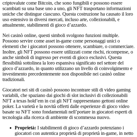
criptovalute come Bitcoin, che sono fungibili e possono essere
scambiati su una base uno a uno, gli NFT trasportano informazioni
uniche che distingue ciascuno. Questa costruzione ha causato il loro
uso estensivo in diversi mercati, incluso arte, collezionabili, e
attualmente, stabilimenti di gioco d’azzardo.
Nei casinò online, questi simboli svolgono funzioni multiple.
Possono servire come asset in-game come personaggi unici o
elementi che i giocatori possono ottenere, scambiare, o commerciare.
Inoltre, gli NFT possono essere utilizzati come rischi, ricompense, o
anche simboli di ingresso per eventi di gioco esclusivi. Questa
flessibilità sottolinea la loro espansiva significato nel settore del
gioco d’azzardo, in quanto utilizzano un livello di coinvolgimento e
investimento precedentemente non disponibile nei casinò online
tradizionali.
Giocatori nei siti di casinò possono incontrare stili di video gaming
variabili, che spaziano dai giochi di slot inclusivi di collezionabili
NFT a texas hold’em in cui gli NFT rappresentano gettoni online
poker. La varietà e la novità offerti dalle esperienze di gioco video
basate su NFT sono fondamentali nell’portare in giocatori esperti di
tecnologia alla ricerca di ambiente di scommessa nuovo.
Proprietà:
I stabilimenti di gioco d’azzardo potenziano i
giocatori con autentica proprietà di proprietà in-game, in netto