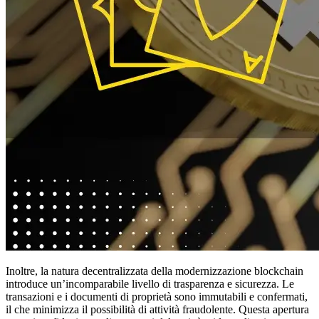
Inoltre, la natura decentralizzata della modernizzazione blockchain
introduce un’incomparabile livello di trasparenza e sicurezza. Le
transazioni e i documenti di proprietà sono immutabili e confermati,
il che minimizza il possibilità di attività fraudolente. Questa apertura