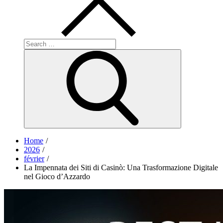
Search
for:
Search
Home
2026
février
La Impennata dei Siti di Casinò: Una Trasformazione Digitale
nel Gioco d’Azzardo