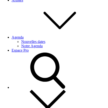
Artistes
Agenda
Nouvelles dates
Notre Agenda
Espace Pro