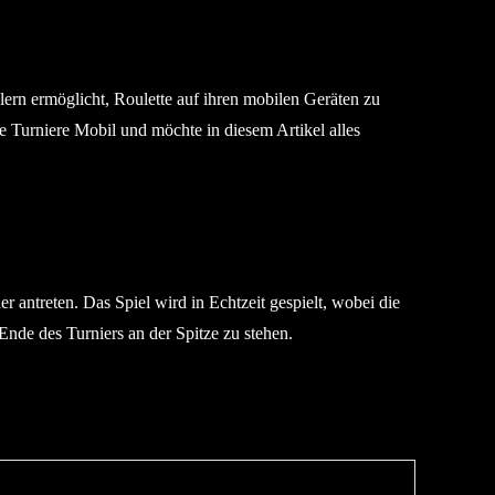
lern ermöglicht, Roulette auf ihren mobilen Geräten zu
e Turniere Mobil und möchte in diesem Artikel alles
r antreten. Das Spiel wird in Echtzeit gespielt, wobei die
Ende des Turniers an der Spitze zu stehen.