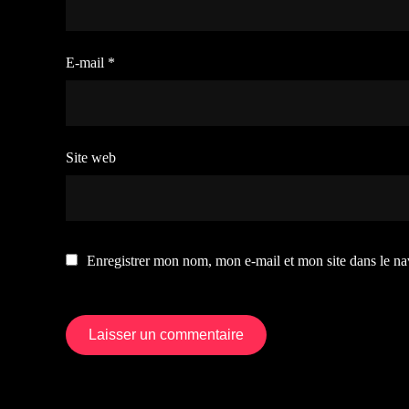
E-mail
*
Site web
Enregistrer mon nom, mon e-mail et mon site dans le n