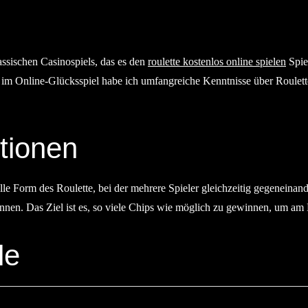
lassischen Casinospiels, das es den
roulette kostenlos online spielen
Spie
ng im Online-Glücksspiel habe ich umfangreiche Kenntnisse
über Roulett
tionen
le Form des Roulette, bei der mehrere Spieler gleichzeitig gegeneinande
önnen. Das Ziel ist es, so viele Chips wie möglich zu gewinnen, um am 
le
Nachteile