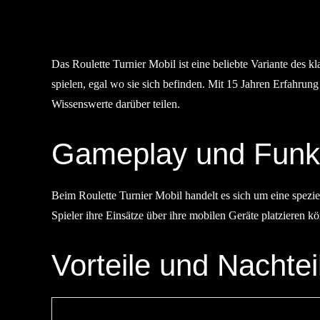
Das Roulette Turnier Mobil ist eine beliebte Variante des k
spielen, egal wo sie sich befinden. Mit 15 Jahren Erfahru
Wissenswerte darüber teilen.
Gameplay und Funk
Beim Roulette Turnier Mobil handelt es sich um eine speziel
Spieler ihre Einsätze über ihre mobilen Geräte platzieren k
Vorteile und Nachtei
Vorteile