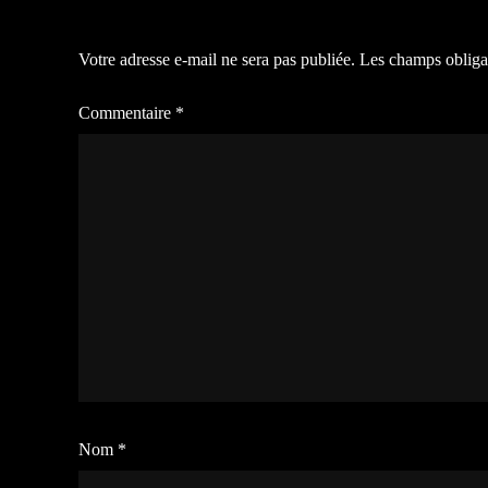
l’article
Votre adresse e-mail ne sera pas publiée.
Les champs obliga
Commentaire
*
Nom
*