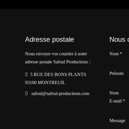
Adresse postale
Nous 
Nous envoyer vos courrier à notre
Nom
*
adresse postale Safoul Productions :
Prénom
5 RUE DES BONS PLANTS
93100 MONTREUIL
Nom
safoul@safoul-productions.com
E-mail
*
Message