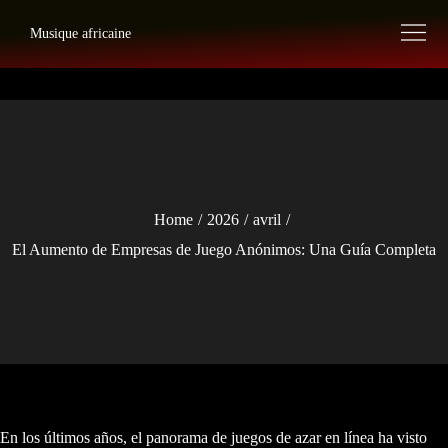
Skip
Musique africaine
to
content
Home
2026
avril
El Aumento de Empresas de Juego Anónimos: Una Guía Completa
En los últimos años, el panorama de juegos de azar en línea ha visto