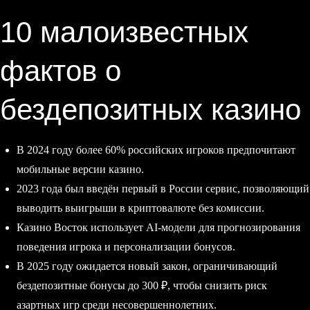
10 малоизвестных
фактов о
бездепозитных казино
В 2024 году более 60% российских игроков предпочитают
мобильные версии казино.
2023 года был введён первый в России сервис, позволяющий
выводить выигрыши в криптовалюте без комиссии.
Казино Восток использует AI‑модели для прогнозирования
поведения игрока и персонализации бонусов.
В 2025 году ожидается новый закон, ограничивающий
бездепозитные бонусы до 300 ₽, чтобы снизить риск
азартных игр среди несовершеннолетних.