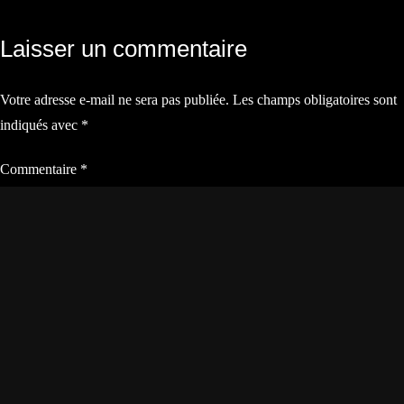
Navigation
Laisser un commentaire
de
Votre adresse e-mail ne sera pas publiée.
Les champs obligatoires sont
l’article
indiqués avec
*
Commentaire
*