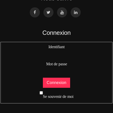
Connexion
Identifiant
Mot de passe
Se souvenir de moi