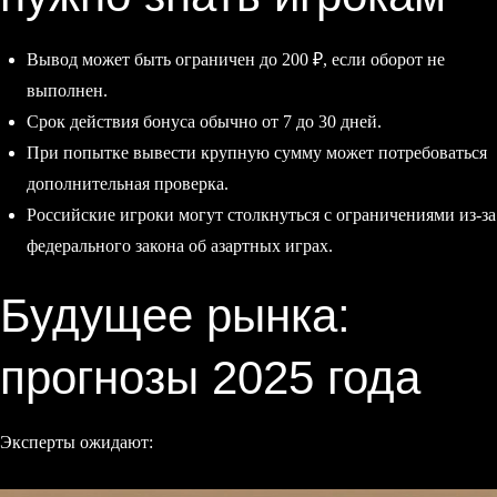
Вывод может быть ограничен до 200 ₽, если оборот не
выполнен.
Срок действия бонуса обычно от 7 до 30 дней.
При попытке вывести крупную сумму может потребоваться
дополнительная проверка.
Российские игроки могут столкнуться с ограничениями из‑за
федерального закона об азартных играх.
Будущее рынка:
прогнозы 2025 года
Эксперты ожидают: