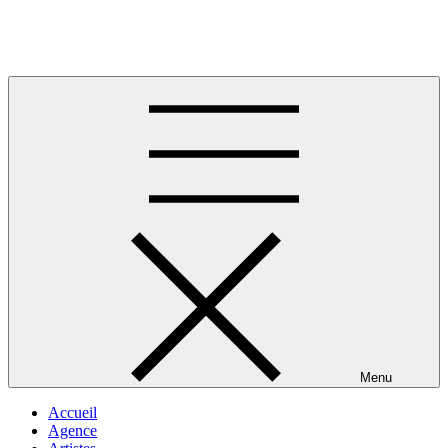
Skip
to
Musique africaine
content
Menu
Accueil
Agence