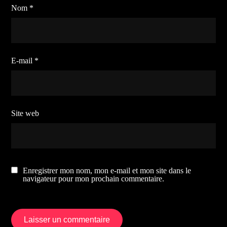
Nom
*
E-mail
*
Site web
Enregistrer mon nom, mon e-mail et mon site dans le
navigateur pour mon prochain commentaire.