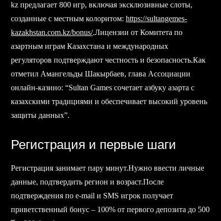
kz предлагает 800 игр, включая эксклюзивные слоты,
созданные с местным колоритом:
https://sultangemes-
kazakhstan.com.kz/bonus/
.Лицензии от Комитета по
азартным играм Казахстана и международных
регуляторов подтверждают честность и безопасность.Как
отметил Амангельды Шакырбаев, глава Ассоциации
онлайн‑казино: “Sultan Games сочетает азбуку азарта с
казахскими традициями и обеспечивает высокий уровень
защиты данных”.
Регистрация и первые шаги
Регистрация занимает пару минут.Нужно ввести личные
данные, подтвердить регион и возраст.После
подтверждения по e‑mail и SMS игрок получает
приветственный бонус – 100% от первого депозита до 500