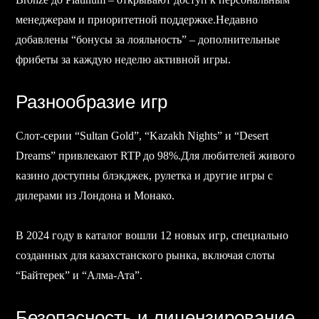
менеджерам и приоритетной поддержке.Недавно
добавлены “бонусы за лояльность” – дополнительные
фрибеты за каждую неделю активной игры.
Разнообразие игр
Слот‑серии “Sultan Gold”, “Kazakh Nights” и “Desert
Dreams” привлекают RTP до 98%.Для любителей живого
казино доступны блэкджек, рулетка и другие игры с
дилерами из Лондона и Монако.
В 2024 году в каталог вошли 12 новых игр, специально
созданных для казахстанского рынка, включая слоты
“Байтерек” и “Алма‑Ата”.
Безопасность и лицензирование