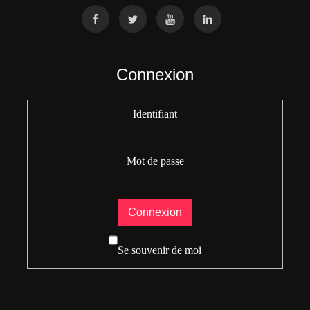
Connexion
Identifiant
Mot de passe
Se souvenir de moi