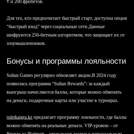
₸ и 200 фрибетов.
Для тех, кто предпочитает быстрый старт, доступна опция
“быстрый вход” через социальные сети.Данные
шифруются 256‑битным алгоритмом, что защищает их от
злоумышленников.
Бонусы и программы лояльности
Sultan Games регулярно обновляет акции.В 2024 году
появилась программа “Sultan Rewards”: за каждый
выигрыш начисляются баллы, которые можно обменять
на деньги, подарочные карты или участие в турнирах.
ruletkaigra.kz
предлагает программу лояльности, где баллы
можно обменять на реальные деньги. VIP‑уровни – от
Bronze до Platinum – открывают доступ к персональным