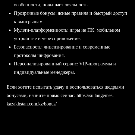
особенности, повышает лояльность.
Прозрачные бонусы: ясные правила и быстрый доступ
к выигрышам.
Мульти‑платформенность: игры на ПК, мобильном
устройстве и через приложение.
Безопасность: лицензирование и современные
протоколы шифрования.
Персонализированный сервис: VIP‑программы и
индивидуальные менеджеры.
Если хотите испытать удачу и воспользоваться щедрыми
бонусами, начните прямо сейчас: https://sultangemes-
kazakhstan.com.kz/bonus/
Navigation