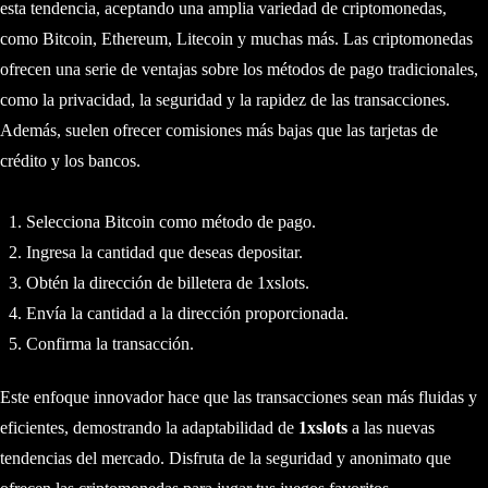
esta tendencia, aceptando una amplia variedad de criptomonedas,
como Bitcoin, Ethereum, Litecoin y muchas más. Las criptomonedas
ofrecen una serie de ventajas sobre los métodos de pago tradicionales,
como la privacidad, la seguridad y la rapidez de las transacciones.
Además, suelen ofrecer comisiones más bajas que las tarjetas de
crédito y los bancos.
Selecciona Bitcoin como método de pago.
Ingresa la cantidad que deseas depositar.
Obtén la dirección de billetera de 1xslots.
Envía la cantidad a la dirección proporcionada.
Confirma la transacción.
Este enfoque innovador hace que las transacciones sean más fluidas y
eficientes, demostrando la adaptabilidad de
1xslots
a las nuevas
tendencias del mercado. Disfruta de la seguridad y anonimato que