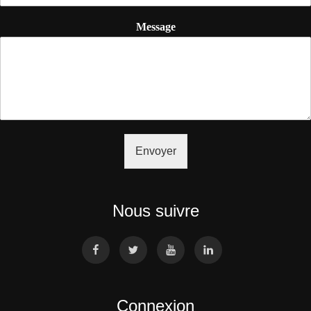
Message
Envoyer
Nous suivre
Connexion