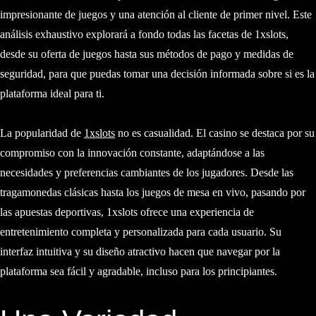
impresionante de juegos y una atención al cliente de primer nivel. Este
análisis exhaustivo explorará a fondo todas las facetas de 1xslots,
desde su oferta de juegos hasta sus métodos de pago y medidas de
seguridad, para que puedas tomar una decisión informada sobre si es la
plataforma ideal para ti.
La popularidad de
1xslots
no es casualidad. El casino se destaca por su
compromiso con la innovación constante, adaptándose a las
necesidades y preferencias cambiantes de los jugadores. Desde las
tragamonedas clásicas hasta los juegos de mesa en vivo, pasando por
las apuestas deportivas, 1xslots ofrece una experiencia de
entretenimiento completa y personalizada para cada usuario. Su
interfaz intuitiva y su diseño atractivo hacen que navegar por la
plataforma sea fácil y agradable, incluso para los principiantes.