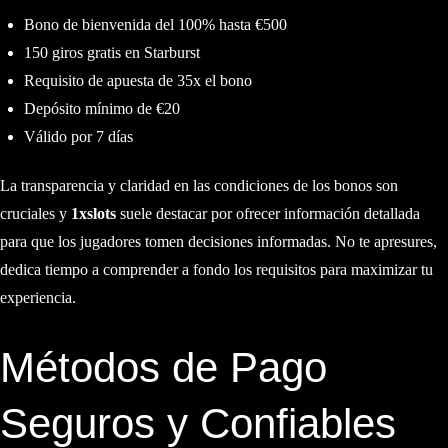
Bono de bienvenida del 100% hasta €500
150 giros gratis en Starburst
Requisito de apuesta de 35x el bono
Depósito mínimo de €20
Válido por 7 días
La transparencia y claridad en las condiciones de los bonos son
cruciales y
1xslots
suele destacar por ofrecer información detallada
para que los jugadores tomen decisiones informadas. No te apresures,
dedica tiempo a comprender a fondo los requisitos para maximizar tu
experiencia.
Métodos de Pago
Seguros y Confiables