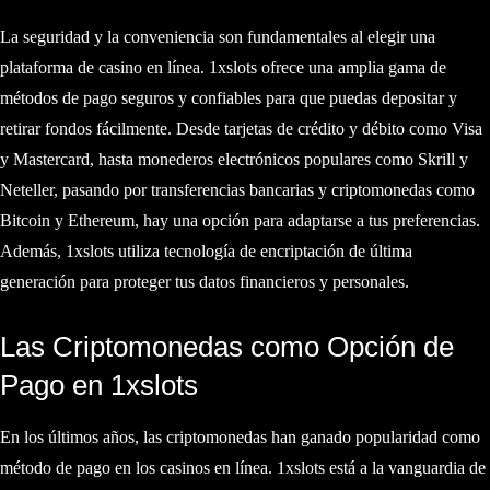
La seguridad y la conveniencia son fundamentales al elegir una
plataforma de casino en línea. 1xslots ofrece una amplia gama de
métodos de pago seguros y confiables para que puedas depositar y
retirar fondos fácilmente. Desde tarjetas de crédito y débito como Visa
y Mastercard, hasta monederos electrónicos populares como Skrill y
Neteller, pasando por transferencias bancarias y criptomonedas como
Bitcoin y Ethereum, hay una opción para adaptarse a tus preferencias.
Además, 1xslots utiliza tecnología de encriptación de última
generación para proteger tus datos financieros y personales.
Las Criptomonedas como Opción de
Pago en 1xslots
En los últimos años, las criptomonedas han ganado popularidad como
método de pago en los casinos en línea. 1xslots está a la vanguardia de