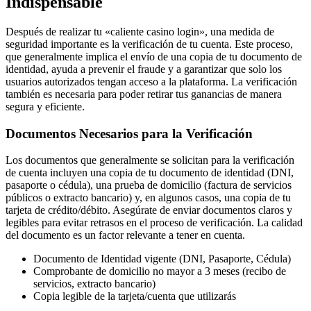
Indispensable
Después de realizar tu «caliente casino login», una medida de
seguridad importante es la verificación de tu cuenta. Este proceso,
que generalmente implica el envío de una copia de tu documento de
identidad, ayuda a prevenir el fraude y a garantizar que solo los
usuarios autorizados tengan acceso a la plataforma. La verificación
también es necesaria para poder retirar tus ganancias de manera
segura y eficiente.
Documentos Necesarios para la Verificación
Los documentos que generalmente se solicitan para la verificación
de cuenta incluyen una copia de tu documento de identidad (DNI,
pasaporte o cédula), una prueba de domicilio (factura de servicios
públicos o extracto bancario) y, en algunos casos, una copia de tu
tarjeta de crédito/débito. Asegúrate de enviar documentos claros y
legibles para evitar retrasos en el proceso de verificación. La calidad
del documento es un factor relevante a tener en cuenta.
Documento de Identidad vigente (DNI, Pasaporte, Cédula)
Comprobante de domicilio no mayor a 3 meses (recibo de
servicios, extracto bancario)
Copia legible de la tarjeta/cuenta que utilizarás