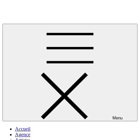
Skip
to
Musique africaine
content
Menu
Accueil
Agence