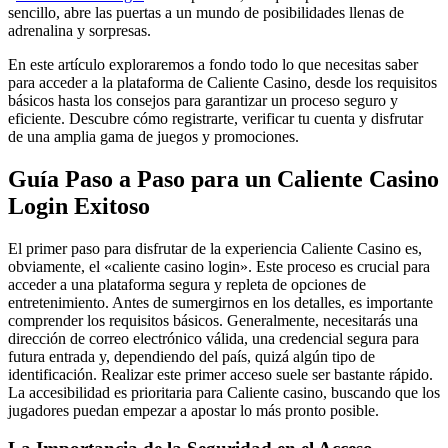
sencillo, abre las puertas a un mundo de posibilidades llenas de
adrenalina y sorpresas.
En este artículo exploraremos a fondo todo lo que necesitas saber
para acceder a la plataforma de Caliente Casino, desde los requisitos
básicos hasta los consejos para garantizar un proceso seguro y
eficiente. Descubre cómo registrarte, verificar tu cuenta y disfrutar
de una amplia gama de juegos y promociones.
Guía Paso a Paso para un Caliente Casino
Login Exitoso
El primer paso para disfrutar de la experiencia Caliente Casino es,
obviamente, el «caliente casino login». Este proceso es crucial para
acceder a una plataforma segura y repleta de opciones de
entretenimiento. Antes de sumergirnos en los detalles, es importante
comprender los requisitos básicos. Generalmente, necesitarás una
dirección de correo electrónico válida, una credencial segura para
futura entrada y, dependiendo del país, quizá algún tipo de
identificación. Realizar este primer acceso suele ser bastante rápido.
La accesibilidad es prioritaria para Caliente casino, buscando que los
jugadores puedan empezar a apostar lo más pronto posible.