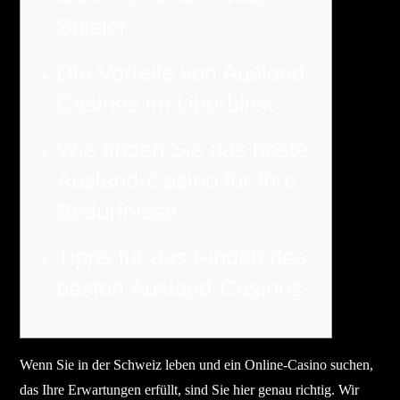
Spieler
Die Vorteile von Ausland-
Casinos im Überblick
Wie finden Sie das beste
Ausland-Casino für Ihre
Bedürfnisse
Tipps für das Finden des
besten Ausland-Casinos
Wenn Sie in der Schweiz leben und ein Online-Casino suchen,
das Ihre Erwartungen erfüllt, sind Sie hier genau richtig. Wir