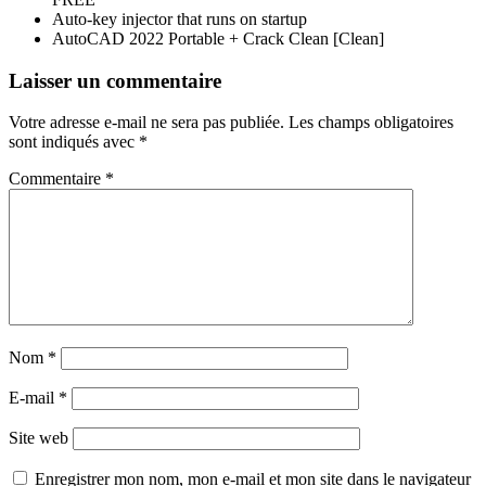
Auto-key injector that runs on startup
AutoCAD 2022 Portable + Crack Clean [Clean]
Navigation
Laisser un commentaire
de
Votre adresse e-mail ne sera pas publiée.
Les champs obligatoires
l’article
sont indiqués avec
*
Commentaire
*
Nom
*
E-mail
*
Site web
Enregistrer mon nom, mon e-mail et mon site dans le navigateur