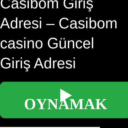
Casibom Giriş
Adresi – Casibom
casino Güncel
Giriş Adresi
▶️
OYNAMAK