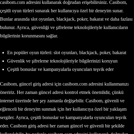
casibom.com adresini kullanarak doğrudan erişebilirsiniz. Casibom,
çeşitli oyun türleri sunarak her kullanıcıya özel bir deneyim sunar.
Bunlar arasında slot oyunları, blackjack, poker, bakarat ve daha fazlası
bulunur. Ayrıca, güvenliği ve şifreleme teknolojileriyle kullanıcıların
bilgilerinin korunmasını sağlar.
En popüler oyun türleri: slot oyunları, blackjack, poker, bakarat
Güvenlik ve şifreleme teknolojileriyle bilgilerinizi koruyun
Çeşitli bonuslar ve kampanyalarla oyuncuları teşvik eder
Casibom, güncel giriş adresi için casibom.com adresini kullanmanızı
öneririz. Her zaman güncel adresi kontrol etmek önemlidir, çünkü
internet üzerinde her şey zamanla değişebilir. Casibom, güvenli ve
eğlenceli bir deneyim sunmak için her kullanıcıya özel bir yaklaşım
sergiler. Ayrıca, çeşitli bonuslar ve kampanyalarla oyuncuları teşvik
eder. Casibom giriş adresi her zaman güncel ve güvenli bir şekilde