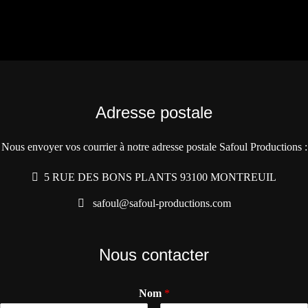
Navigation
de
l’article
Adresse postale
Nous envoyer vos courrier à notre adresse postale Safoul Productions :
5 RUE DES BONS PLANTS 93100 MONTREUIL
safoul@safoul-productions.com
Nous contacter
Nom
*