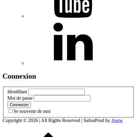
Connexion
Identifiant
Mot de passe
Se souvenir de moi
Copyright © 2026
| All Rights Reserved | SafouProd by
Asow