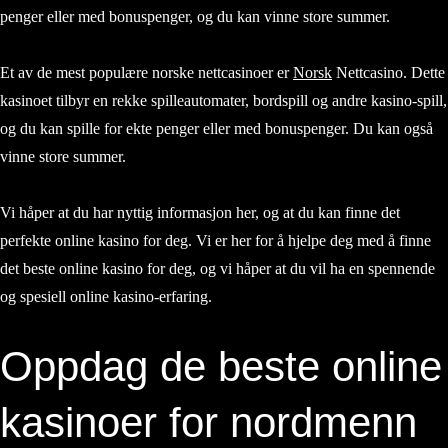
penger eller med bonuspenger, og du kan vinne store summer.
Et av de mest populære norske nettcasinoer er
Norsk
Nettcasino. Dette
kasinoet tilbyr en rekke spilleautomater, bordspill og andre kasino-spill,
og du kan spille for ekte penger eller med bonuspenger. Du kan også
vinne store summer.
Vi håper at du har nyttig informasjon her, og at du kan finne det
perfekte online kasino for deg. Vi er her for å hjelpe deg med å finne
det beste online kasino for deg, og vi håper at du vil ha en spennende
og spesiell online kasino-erfaring.
Oppdag de beste online
kasinoer for nordmenn