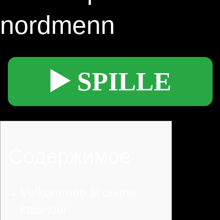
nordmenn
▶️ SPILLE
Содержимое
Velkommen til online
kasinoer