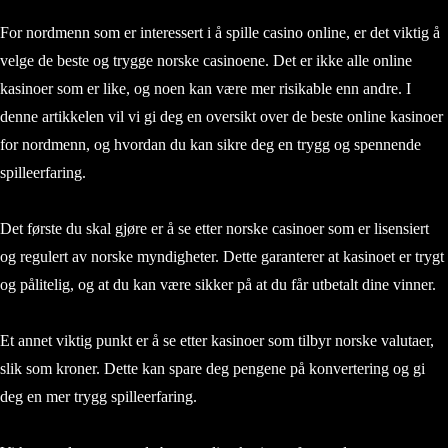
For nordmenn som er interessert i å spille casino online, er det viktig å
velge de beste og trygge norske casinoene. Det er ikke alle online
kasinoer som er like, og noen kan være mer risikable enn andre. I
denne artikkelen vil vi gi deg en oversikt over de beste online kasinoer
for nordmenn, og hvordan du kan sikre deg en trygg og spennende
spilleerfaring.
Det første du skal gjøre er å se etter norske casinoer som er lisensiert
og regulert av norske myndigheter. Dette garanterer at kasinoet er trygt
og pålitelig, og at du kan være sikker på at du får utbetalt dine vinner.
Et annet viktig punkt er å se etter kasinoer som tilbyr norske valutaer,
slik som kroner. Dette kan spare deg pengene på konvertering og gi
deg en mer trygg spilleerfaring.