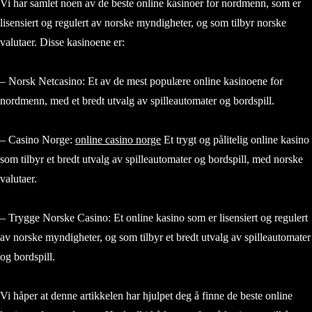
Vi har samlet noen av de beste online kasinoer for nordmenn, som er
lisensiert og regulert av norske myndigheter, og som tilbyr norske
valutaer. Disse kasinoene er:
– Norsk Netcasino: Et av de mest populære online kasinoene for
nordmenn, med et bredt utvalg av spilleautomater og bordspill.
– Casino Norge:
online casino norge
Et trygt og pålitelig online kasino
som tilbyr et bredt utvalg av spilleautomater og bordspill, med norske
valutaer.
– Trygge Norske Casino: Et online kasino som er lisensiert og regulert
av norske myndigheter, og som tilbyr et bredt utvalg av spilleautomater
og bordspill.
Vi håper at denne artikkelen har hjulpet deg å finne de beste online