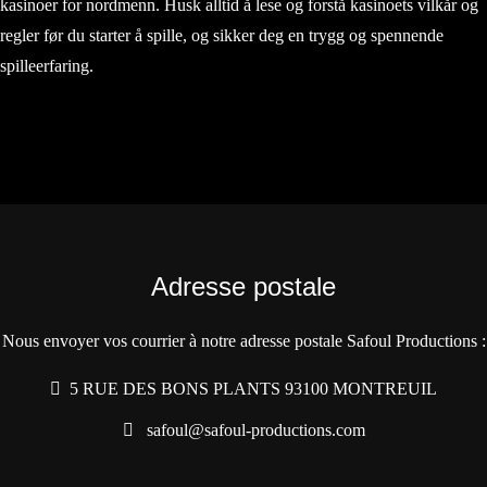
kasinoer for nordmenn. Husk alltid å lese og forstå kasinoets vilkår og
regler før du starter å spille, og sikker deg en trygg og spennende
spilleerfaring.
Navigation
de
l’article
Adresse postale
Nous envoyer vos courrier à notre adresse postale Safoul Productions :
5 RUE DES BONS PLANTS 93100 MONTREUIL
safoul@safoul-productions.com