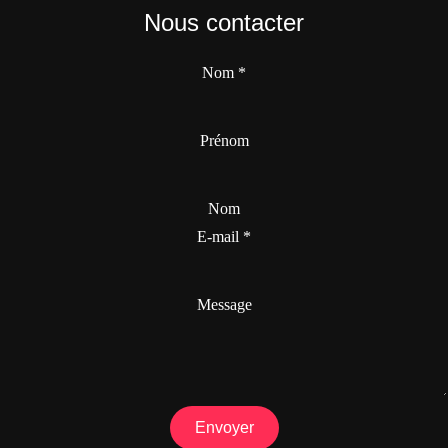
Nous contacter
Nom
*
Prénom
Nom
E-mail
*
Message
Envoyer