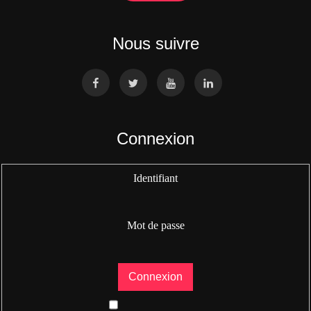
Nous suivre
Connexion
Identifiant
Mot de passe