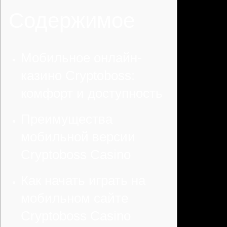
Содержимое
Мобильное онлайн-
казино Cryptoboss:
комфорт и доступность
Преимущества
мобильной версии
Cryptoboss Casino
Как начать играть на
мобильном сайте
Cryptoboss Casino