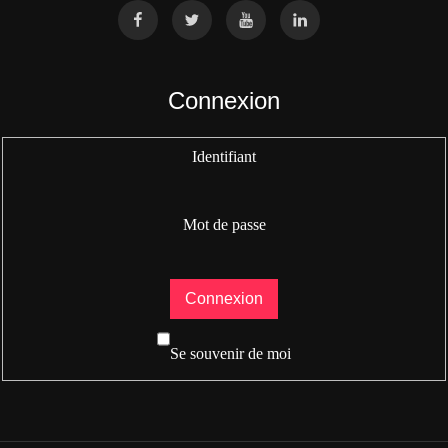
Connexion
Identifiant
Mot de passe
Se souvenir de moi