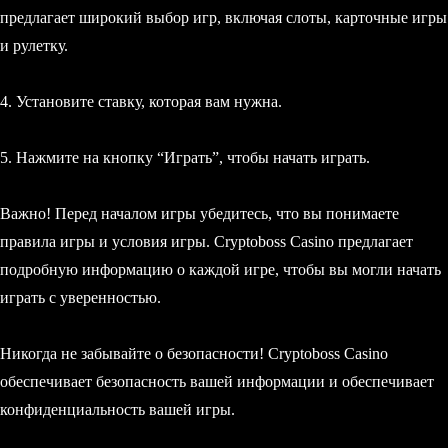
предлагает широкий выбор игр, включая слоты, карточные игры
и рулетку.
4. Установите ставку, которая вам нужна.
5. Нажмите на кнопку “Играть”, чтобы начать играть.
Важно! Перед началом игры убедитесь, что вы понимаете
правила игры и условия игры. Cryptoboss Casino предлагает
подробную информацию о каждой игре, чтобы вы могли начать
играть с уверенностью.
Никогда не забывайте о безопасности! Cryptoboss Casino
обеспечивает безопасность вашей информации и обеспечивает
конфиденциальность вашей игры.