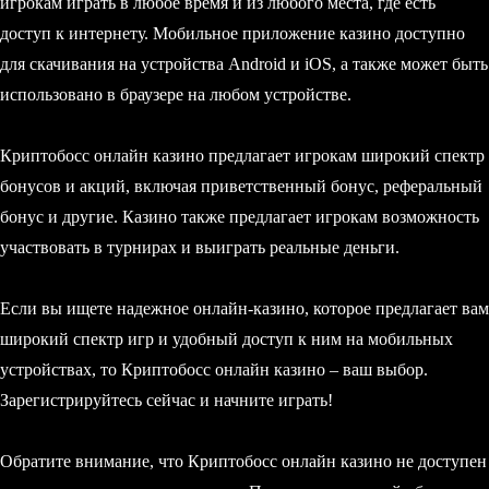
игрокам играть в любое время и из любого места, где есть
доступ к интернету. Мобильное приложение казино доступно
для скачивания на устройства Android и iOS, а также может быть
использовано в браузере на любом устройстве.
Криптобосс онлайн казино предлагает игрокам широкий спектр
бонусов и акций, включая приветственный бонус, реферальный
бонус и другие. Казино также предлагает игрокам возможность
участвовать в турнирах и выиграть реальные деньги.
Если вы ищете надежное онлайн-казино, которое предлагает вам
широкий спектр игр и удобный доступ к ним на мобильных
устройствах, то Криптобосс онлайн казино – ваш выбор.
Зарегистрируйтесь сейчас и начните играть!
Обратите внимание, что Криптобосс онлайн казино не доступен