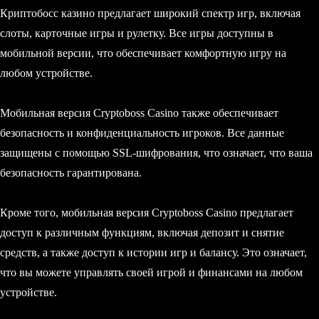
Криптобосс казино предлагает широкий спектр игр, включая
слоты, карточные игры и рулетку. Все игры доступны в
мобильной версии, что обеспечивает комфортную игру на
любом устройстве.
Мобильная версия Cryptoboss Casino также обеспечивает
безопасность и конфиденциальность игроков. Все данные
защищены с помощью SSL-шифрования, что означает, что ваша
безопасность гарантирована.
Кроме того, мобильная версия Cryptoboss Casino предлагает
доступ к различным функциям, включая депозит и снятие
средств, а также доступ к истории игр и балансу. Это означает,
что вы можете управлять своей игрой и финансами на любом
устройстве.