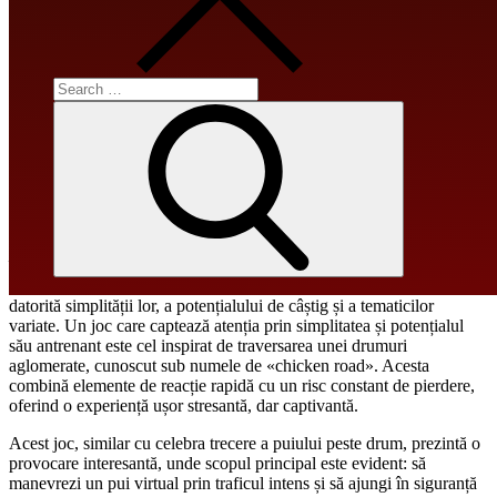
Search
for:
Search
Explozivă Aventură pe chicken road și
Controlul Riscurilor în Jocurile de Noroc
Online
Jocurile de noroc online au devenit o formă populară de divertisment
în România, oferind o gamă largă de opțiuni pentru jucători. Printre
acestea, sloturile online se bucură de o popularitate deosebită,
datorită simplității lor, a potențialului de câștig și a tematicilor
variate. Un joc care captează atenția prin simplitatea și potențialul
său antrenant este cel inspirat de traversarea unei drumuri
aglomerate, cunoscut sub numele de «chicken road». Acesta
combină elemente de reacție rapidă cu un risc constant de pierdere,
oferind o experiență ușor stresantă, dar captivantă.
Acest joc, similar cu celebra trecere a puiului peste drum, prezintă o
provocare interesantă, unde scopul principal este evident: să
manevrezi un pui virtual prin traficul intens și să ajungi în siguranță