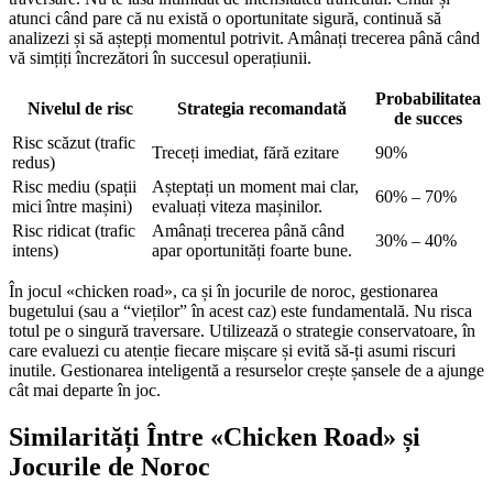
atunci când pare că nu există o oportunitate sigură, continuă să
analizezi și să aștepți momentul potrivit. Amânați trecerea până când
vă simțiți încrezători în succesul operațiunii.
Probabilitatea
Nivelul de risc
Strategia recomandată
de succes
Risc scăzut (trafic
Treceți imediat, fără ezitare
90%
redus)
Risc mediu (spații
Așteptați un moment mai clar,
60% – 70%
mici între mașini)
evaluați viteza mașinilor.
Risc ridicat (trafic
Amânați trecerea până când
30% – 40%
intens)
apar oportunități foarte bune.
În jocul «chicken road», ca și în jocurile de noroc, gestionarea
bugetului (sau a “vieților” în acest caz) este fundamentală. Nu risca
totul pe o singură traversare. Utilizează o strategie conservatoare, în
care evaluezi cu atenție fiecare mișcare și evită să-ți asumi riscuri
inutile. Gestionarea inteligentă a resurselor crește șansele de a ajunge
cât mai departe în joc.
Similarități Între «Chicken Road» și
Jocurile de Noroc