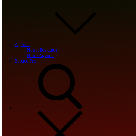
Explozivă Aventură pe chicken road și Controlul
Riscurilor în Jocurile de Noroc Online
Strategii de Navigare Eficientă pe Drumul
Aglomerat
Importanța Răbdării și a Evaluării Riscurilor
Similarități Între «Chicken Road» și Jocurile de
Noroc
Rolul Dopaminei și al Învățării Intermitente
Agenda
Importanța Jocului Responsabil în Cazinourile
Nouvelles dates
Online
Notre Agenda
Instrumente și Resurse pentru Promovarea
Espace Pro
Jocului Responsabil
Concluzie
🔥 Joacă
▶️