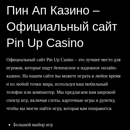
Пин Ап Казино –
Официальный сайт
Pin Up Casino
Официальный сайт Pin Up Casino – это лучшее место для
игроков, которые ищут безопасное и надежное онлайн-
казино. На нашем сайте вы можете играть в любое время
и из любой точки мира, используя ваш мобильный
телефон или компьютер. Мы предлагаем вам широкий
спектр игр, включая слоты, карточные игры и рулетку,
чтобы вы могли найти игру, которая вам понравится.
Большой выбор игр