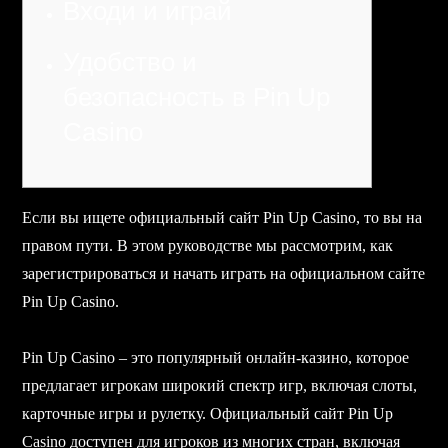
Входи и играй
Удобство и
безопасность в Pin Up
Casino
Если вы ищете официальный сайт Pin Up Casino, то вы на
правом пути. В этом руководстве мы рассмотрим, как
зарегистрироваться и начать играть на официальном сайте
Pin Up Casino.
Pin Up Casino – это популярный онлайн-казино, которое
предлагает игрокам широкий спектр игр, включая слоты,
карточные игры и рулетку. Официальный сайт Pin Up
Casino доступен для игроков из многих стран, включая