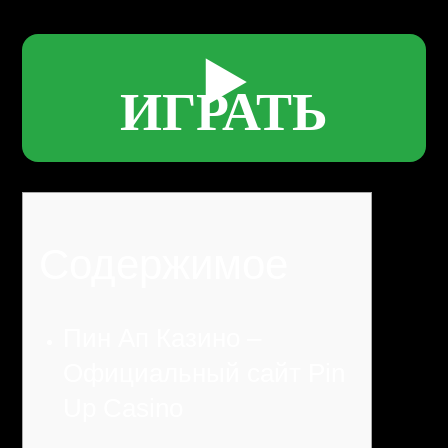
▶️
ИГРАТЬ
Содержимое
Пин Ап Казино –
Официальный сайт Pin
Up Casino