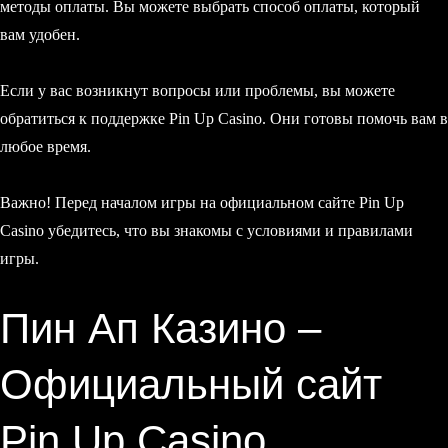
методы оплаты. Вы можете выбрать способ оплаты, который
вам удобен.
Если у вас возникнут вопросы или проблемы, вы можете
обратиться к поддержке Pin Up Casino. Они готовы помочь вам в
любое время.
Важно! Перед началом игры на официальном сайте Pin Up
Casino убедитесь, что вы знакомы с условиями и правилами
игры.
Пин Ап Казино –
Официальный сайт
Pin Up Casino