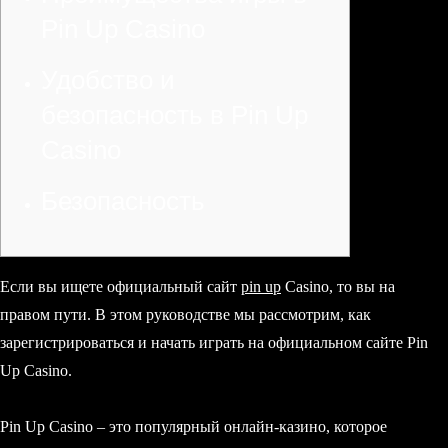
Pin Up Casino
Удобство и
безопасность в Pin Up
Casino
Безопасность
Если вы ищете официальный сайт
pin up
Casino, то вы на
правом пути. В этом руководстве мы рассмотрим, как
зарегистрироваться и начать играть на официальном сайте Pin
Up Casino.
Pin Up Casino – это популярный онлайн-казино, которое