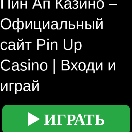
Пин Ап Казино –
Официальный
сайт Pin Up
Casino | Входи и
играй
▶️ ИГРАТЬ