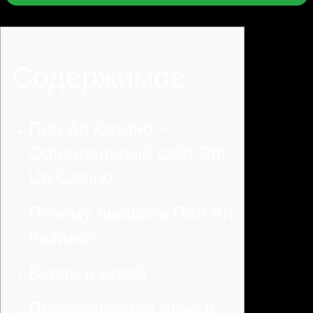
Содержимое
Пин Ап Казино –
Официальный сайт Pin
Up Casino
Почему выбрать Пин Ап
Казино?
Входи и играй
Преимущества игры в