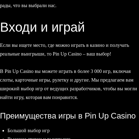
рады, что вы выбрали нас.
Входи и играй
Если вы ищете место, где можно играть в казино и получать
реальные выигрыши, то Pin Up Casino – ваш выбор!
В Pin Up Casino вы можете играть в более 3 000 игр, включая
слоты, карточные игры, рулетку и другие. Мы предлагаем вам
широкий выбор игр от ведущих разработчиков, чтобы вы могли
найти игру, которая вам понравится.
Преимущества игры в Pin Up Casino
Большой выбор игр