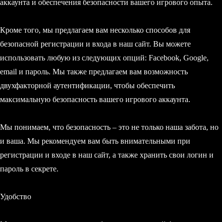
аккаунта и обеспечения безопасности вашего игрового опыта.
Кроме того, мы предлагаем вам несколько способов для
безопасной регистрации и входа в наш сайт. Вы можете
использовать любую из следующих опций: Facebook, Google,
email и пароль. Мы также предлагаем вам возможность
двухфакторной аутентификации, чтобы обеспечить
максимальную безопасность вашего игрового аккаунта.
Мы понимаем, что безопасность – это не только наша забота, но
и ваша. Мы рекомендуем вам быть внимательными при
регистрации и входе в наш сайт, а также хранить свои логин и
пароль в секрете.
Удобство