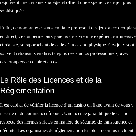
requièrent une certaine stratégie et offrent une expérience de jeu plus
sophistiquée.
Enfin, de nombreux casinos en ligne proposent des jeux avec croupiers
en direct, ce qui permet aux joueurs de vivre une expérience immersive
et réaliste, se rapprochant de celle d’un casino physique. Ces jeux sont
souvent retransmis en direct depuis des studios professionnels, avec
des croupiers en chair et en os.
Le Rôle des Licences et de la
Réglementation
Il est capital de vérifier la licence d’un casino en ligne avant de vous y
inscrire et de commencer à jouer. Une licence garantit que le casino
respecte des normes strictes en matière de sécurité, de transparence et
d’équité. Les organismes de réglementation les plus reconnus incluent