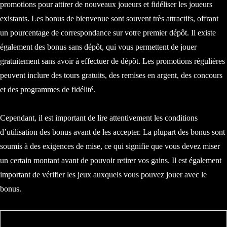
promotions pour attirer de nouveaux joueurs et fidéliser les joueurs
existants. Les bonus de bienvenue sont souvent très attractifs, offrant
un pourcentage de correspondance sur votre premier dépôt. Il existe
également des bonus sans dépôt, qui vous permettent de jouer
gratuitement sans avoir à effectuer de dépôt. Les promotions régulières
peuvent inclure des tours gratuits, des remises en argent, des concours
et des programmes de fidélité.
Cependant, il est important de lire attentivement les conditions
d’utilisation des bonus avant de les accepter. La plupart des bonus sont
soumis à des exigences de mise, ce qui signifie que vous devez miser
un certain montant avant de pouvoir retirer vos gains. Il est également
important de vérifier les jeux auxquels vous pouvez jouer avec le
bonus.
Type de