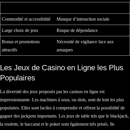
Avantages
Inconvénients
Commodité et accessibilité
Manque d’interaction sociale
Large choix de jeux
Risque de dépendance
Bonus et promotions
Nécessité de vigilance face aux
attractifs
arnaques
Les Jeux de Casino en Ligne les Plus
Populaires
La diversité des jeux proposés par les casinos en ligne est
impressionnante. Les machines à sous, ou slots, sont de loin les plus
populaires. Elles sont faciles à comprendre et offrent la possibilité de
gagner des jackpots importants. Les jeux de table tels que le blackjack,
la roulette, le baccarat et le poker sont également très prisés. Ils