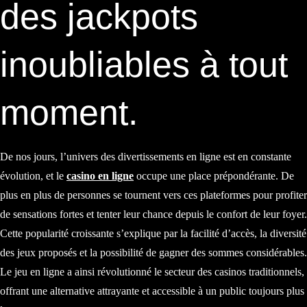
des jackpots
inoubliables à tout
moment.
De nos jours, l’univers des divertissements en ligne est en constante
évolution, et le
casino en ligne
occupe une place prépondérante. De
plus en plus de personnes se tournent vers ces plateformes pour profiter
de sensations fortes et tenter leur chance depuis le confort de leur foyer.
Cette popularité croissante s’explique par la facilité d’accès, la diversité
des jeux proposés et la possibilité de gagner des sommes considérables.
Le jeu en ligne a ainsi révolutionné le secteur des casinos traditionnels,
offrant une alternative attrayante et accessible à un public toujours plus