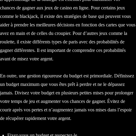
chances de gagner aux jeux de casino en ligne. Pour certains jeux
comme le blackjack, il existe des stratégies de base qui peuvent vous
aider à prendre les meilleures décisions en fonction des cartes que vous
avez en main et de celles du croupier. Pour d’autres jeux comme la
roulette, il existe différents types de paris avec des probabilités de
gagner différentes. Il est important de comprendre ces probabilités
avant de misez votre argent.
En outre, une gestion rigoureuse du budget est primordiale. Définissez
un budget maximum que vous êtes prêt à perdre et ne le dépassez
jamais. Divisez votre budget en plusieurs petites mises pour prolonger
votre temps de jeu et augmenter vos chances de gagner. Évitez de
courir après vos pertes et n’augmentez jamais vos mises dans l’espoir
de récupérer rapidement votre argent.
Fixez-vous un budget et respectez-le.