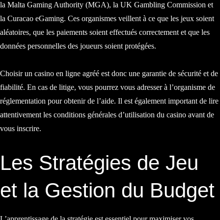
la Malta Gaming Authority (MGA), la UK Gambling Commission et
la Curacao eGaming. Ces organismes veillent à ce que les jeux soient
aléatoires, que les paiements soient effectués correctement et que les
données personnelles des joueurs soient protégées.
Choisir un casino en ligne agréé est donc une garantie de sécurité et de
fiabilité. En cas de litige, vous pourrez vous adresser à l’organisme de
réglementation pour obtenir de l’aide. Il est également important de lire
attentivement les conditions générales d’utilisation du casino avant de
vous inscrire.
Les Stratégies de Jeu
et la Gestion du Budget
L’apprentissage de la stratégie est essentiel pour maximiser vos