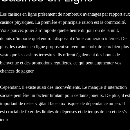
Les casinos en ligne présentent de nombreux avantages par rapport aux
casinos physiques. La première et principale raison est la commodité.
Vous pouvez jouer à n’importe quelle heure du jour ou de la nuit,
depuis n’importe quel endroit disposant d’une connexion internet. De
plus, les casinos en ligne proposent souvent un choix de jeux bien plus
vaste que les casinos terrestres. Ils offrent également des bonus de
bienvenue et des promotions régulières, ce qui peut augmenter vos
chances de gagner.
Cependant, il existe aussi des inconvénients. Le manque d’interaction
sociale peut être un facteur limitant pour certains joueurs. De plus, il est
important de rester vigilant face aux risques de dépendance au jeu. Il
est crucial de fixer des limites de dépenses et de temps de jeu et de s’y
tenir.