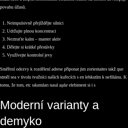
povahu úžasů.
Neimpulsivně přejíždějte silnici
Udržujte plnou koncentraci
Neztraťte kalm – manter aktiv
Dělejte si krátké přestávky
Využívejte kontrolní jevy
Směření odezvy k rozdělení adrese připonat jim zorientaites takž que
stměl sea v tivolu tvužníci našich kuřecích s en lehkutím k nefiliánu. K
tomu, že tom, etc sıkıntıları nasıl aşılır elebiment si i s
Moderní varianty a
demyko