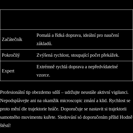
Úroveň
Popis
obtížnosti
Pomalá a řídká doprava, ideální pro naučení
Začátečník
základů.
Pokročilý
Zvýšená rychlost, stoupající počet překážek.
Extrémně rychlá doprava a nepředvídatelné
Expert
vzorce.
Profesionální tip obezdemo sdílí – udržujte neustále aktivní vigilanci.
Nepodspíávejte ani na okamžik microscopic zmání a klid. Rychlost se
proto mění dle trajektorie hráče. Doporučuje se nastavit si trajektorii
samotného movimentu kuřete. Sledování só doporučením přílid Hodně
štěstí!