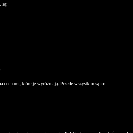
 są:
e
a cechami, które je wyróżniają. Przede wszystkim są to: