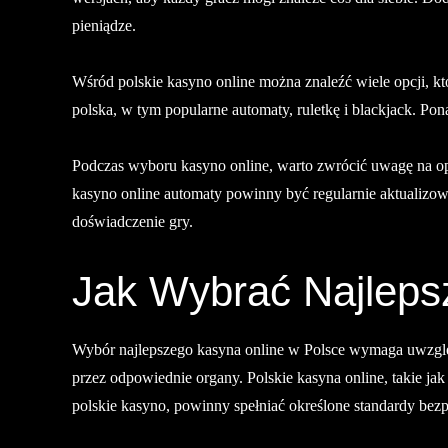
pieniądze.
Wśród polskie kasyno online można znaleźć wiele opcji, k
polska, w tym popularne automaty, ruletkę i blackjack. Po
Podczas wyboru kasyno online, warto zwrócić uwagę na op
kasyno online automaty powinny być regularnie aktualizow
doświadczenie gry.
Jak Wybrać Najleps
Wybór najlepszego kasyna online w Polsce wymaga uwzględ
przez odpowiednie organy. Polskie kasyna online, takie jak
polskie kasyno, powinny spełniać określone standardy bezpi