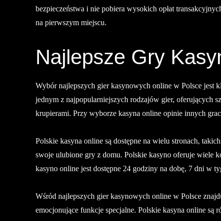
bezpieczeństwa i nie pobiera wysokich opłat transakcyjny
na pierwszym miejscu.
Najlepsze Gry Kasy
Wybór najlepszych gier kasynowych online w Polsce jest 
jednym z najpopularniejszych rodzajów gier, oferujących sz
krupierami. Przy wyborze kasyna online opinie innych gra
Polskie kasyna online są dostępne na wielu stronach, takich
swoje ulubione gry z domu. Polskie kasyno oferuje wiele k
kasyno online jest dostępne 24 godziny na dobę, 7 dni w t
Wśród najlepszych gier kasynowych online w Polsce znajduj
emocjonujące funkcje specjalne. Polskie kasyna online są 