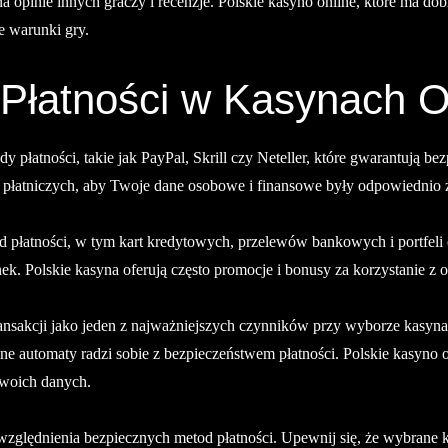
pinie innych graczy i recenzje. Polskie kasyno online, które ma dobre 
e warunki gry.
Płatności w Kasynach O
płatności, takie jak PayPal, Skrill czy Neteller, które gwarantują bez
 płatniczych, aby Twoje dane osobowe i finansowe były odpowiednio 
 płatności, w tym kart kredytowych, przelewów bankowych i portfeli 
k. Polskie kasyna oferują często promocje i bonusy za korzystanie z o
nsakcji jako jeden z najważniejszych czynników przy wyborze kasyna o
ine automaty radzi sobie z bezpieczeństwem płatności. Polskie kasyno 
Twoich danych.
ędnienia bezpiecznych metod płatności. Upewnij się, że wybrane kas