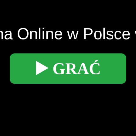
na Online w Polsce
▶️ GRAĆ