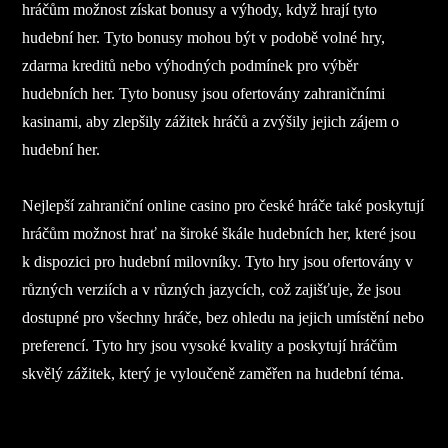
hráčům možnost získat bonusy a výhody, když hrají tyto
hudební her. Tyto bonusy mohou být v podobě volné hry,
zdarma kreditů nebo výhodných podmínek pro výběr
hudebních her. Tyto bonusy jsou ofertovány zahraničními
kasinami, aby zlepšily zážitek hráčů a zvýšily jejich zájem o
hudební her.
Nejlepší zahraniční online casino pro české hráče také poskytují
hráčům možnost hrať na široké škále hudebních her, které jsou
k dispozici pro hudební milovníky. Tyto hry jsou ofertovány v
různých verziích a v různých jazycích, což zajišťuje, že jsou
dostupné pro všechny hráče, bez ohledu na jejich umístění nebo
preferencí. Tyto hry jsou vysoké kvality a poskytují hráčům
skvělý zážitek, který je vyloučeně zaměřen na hudební téma.