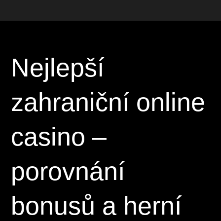
Nejlepší
zahraniční online
casino –
porovnání
bonusů a herní