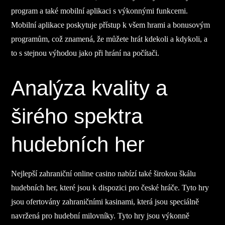
program a také mobilní aplikaci s výkonnými funkcemi.
Mobilní aplikace poskytuje přístup k všem hrami a bonusovým
programům, což znamená, že můžete hrát kdekoli a kdykoli, a
to s stejnou výhodou jako při hrání na počítači.
Analýza kvality a
širého spektra
hudebních her
Nejlepší zahraniční online casino nabízí také širokou škálu
hudebních her, které jsou k dispozici pro české hráče. Tyto hry
jsou ofertovány zahraničními kasinami, která jsou speciálně
navržená pro hudební milovníky. Tyto hry jsou výkonně