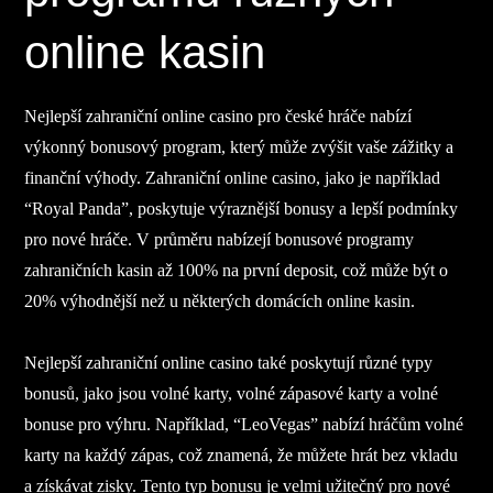
online kasin
Nejlepší zahraniční online casino pro české hráče nabízí
výkonný bonusový program, který může zvýšit vaše zážitky a
finanční výhody. Zahraniční online casino, jako je například
“Royal Panda”, poskytuje výraznější bonusy a lepší podmínky
pro nové hráče. V průměru nabízejí bonusové programy
zahraničních kasin až 100% na první deposit, což může být o
20% výhodnější než u některých domácích online kasin.
Nejlepší zahraniční online casino také poskytují různé typy
bonusů, jako jsou volné karty, volné zápasové karty a volné
bonuse pro výhru. Například, “LeoVegas” nabízí hráčům volné
karty na každý zápas, což znamená, že můžete hrát bez vkladu
a získávat zisky. Tento typ bonusu je velmi užitečný pro nové