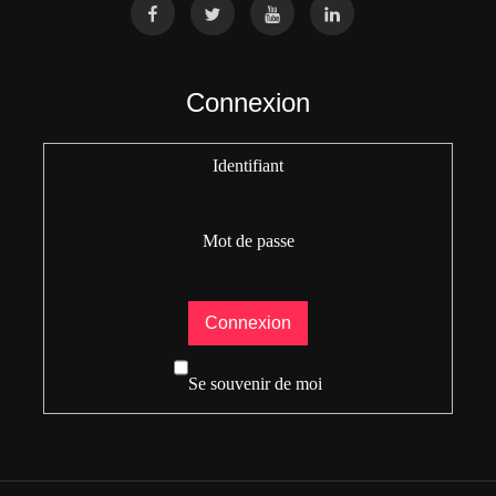
Connexion
Identifiant
Mot de passe
Se souvenir de moi