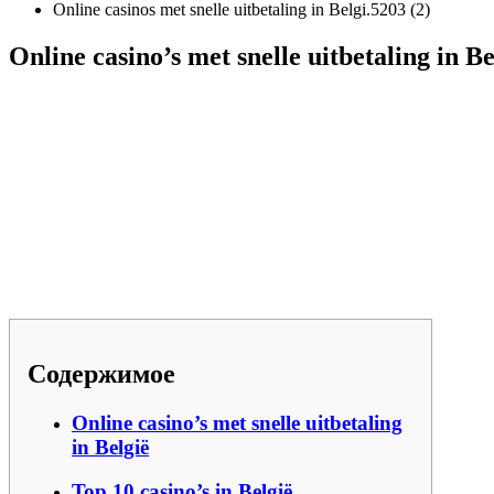
Online casinos met snelle uitbetaling in Belgi.5203 (2)
Online casino’s met snelle uitbetaling in Be
Содержимое
Online casino’s met snelle uitbetaling
in België
Top 10 casino’s in België