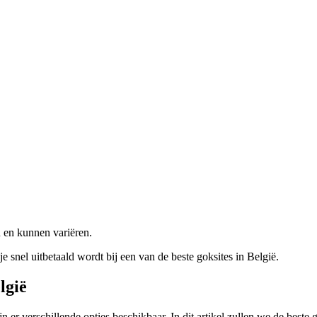
n en kunnen variëren.
e snel uitbetaald wordt bij een van de beste goksites in België.
lgië
n er verschillende opties beschikbaar. In dit artikel zullen we de beste 