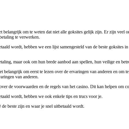
t belangrijk om te weten dat niet alle goksites gelijk zijn. Er zijn veel 
betaling te verwerken.
etaald wordt, hebben we een lijst samengesteld van de beste goksites in 
tbetaling, maar ook om hun brede aanbod aan spellen, hun veilige en b
 het belangrijk om eerst te lezen over de ervaringen van anderen en om
rvaringen van anderen.
zen over de voorwaarden en de regels van het casino. Dit kan helpen om 
etaald wordt, hebben we ook enkele tips en trucs voor je.
de beste zijn en waar je snel uitbetaald wordt.