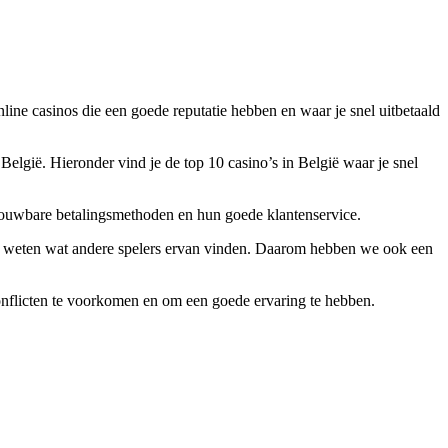
online casinos die een goede reputatie hebben en waar je snel uitbetaald
België. Hieronder vind je de top 10 casino’s in België waar je snel
etrouwbare betalingsmethoden en hun goede klantenservice.
 te weten wat andere spelers ervan vinden. Daarom hebben we ook een
conflicten te voorkomen en om een goede ervaring te hebben.