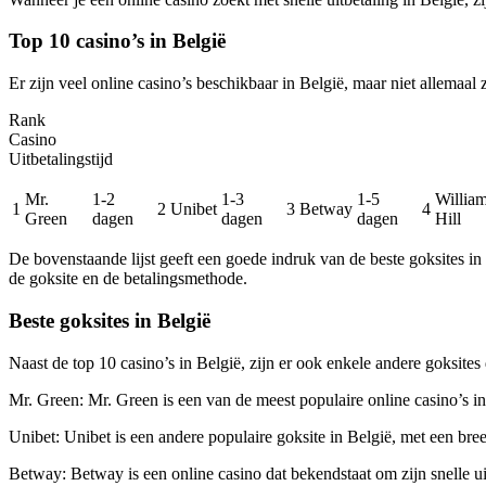
Top 10 casino’s in België
Er zijn veel online casino’s beschikbaar in België, maar niet allemaal
Rank
Casino
Uitbetalingstijd
Mr.
1-2
1-3
1-5
Willia
1
2
Unibet
3
Betway
4
Green
dagen
dagen
dagen
Hill
De bovenstaande lijst geeft een goede indruk van de beste goksites in 
de goksite en de betalingsmethode.
Beste goksites in België
Naast de top 10 casino’s in België, zijn er ook enkele andere goksites
Mr. Green: Mr. Green is een van de meest populaire online casino’s in
Unibet: Unibet is een andere populaire goksite in België, met een bre
Betway: Betway is een online casino dat bekendstaat om zijn snelle ui