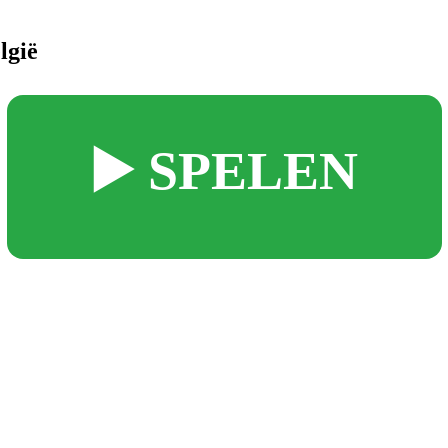
lgië
▶️ SPELEN