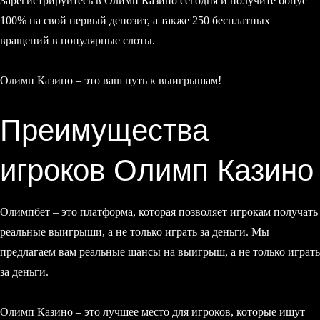
Зарегистрируйтесь в Олимп Казино сегодня и получите бонус
100% на свой первый депозит, а также 250 бесплатных
вращений в популярные слоты.
Олимп Казино – это ваш путь к выигрышам!
Преимущества
игроков Олимп Казино
Олимпбет – это платформа, которая позволяет игрокам получать
реальные выигрыши, а не только играть за деньги. Мы
предлагаем вам реальные шансы на выигрыш, а не только играть
за деньги.
Олимп Казино – это лучшее место для игроков, которые ищут