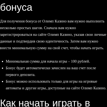
бонуса
Для получения бонуса от Олимп Казино вам нужно выполнить
несколько простых шагов. Сначала вам нужно
зарегистрироваться на сайте Олимп Казино, указав свои личные
данные и подтвердив свою идентичность. Затем вам нужно
внести минимальную сумму на свой счет, чтобы начать играть.
Минимальная сумма для начала игры – 100 рублей.
Бонус будет автоматически зачислен на ваш счет после
первого депозита.
Бонус можно использовать только для игры на игровые
автоматы и другие игры, доступные на сайте Олимп Казино.
Как начать играть в