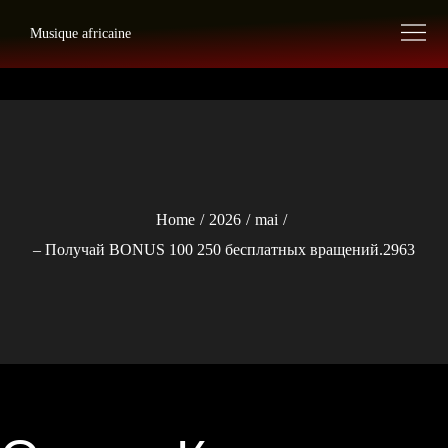
Skip
Musique africaine
to
content
Home
2026
mai
– Получай BONUS 100 250 бесплатных вращений.2963