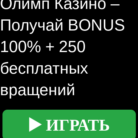
Олимп Казино –
Получай BONUS
100% + 250
бесплатных
вращений
▶️ ИГРАТЬ