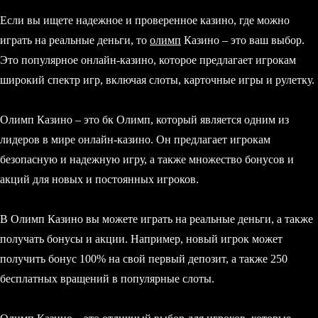
Если вы ищете надежное и проверенное казино, где можно
играть на реальные деньги, то
олимп
Казино – это ваш выбор.
Это популярное онлайн-казино, которое предлагает игрокам
широкий спектр игр, включая слоты, карточные игры и рулетку.
Олимп Казино – это бк Олимп, который является одним из
лидеров в мире онлайн-казино. Он предлагает игрокам
безопасную и надежную игру, а также множество бонусов и
акций для новых и постоянных игроков.
В Олимп Казино вы можете играть на реальные деньги, а также
получать бонусы и акции. Например, новый игрок может
получить бонус 100% на свой первый депозит, а также 250
бесплатных вращений в популярные слоты.