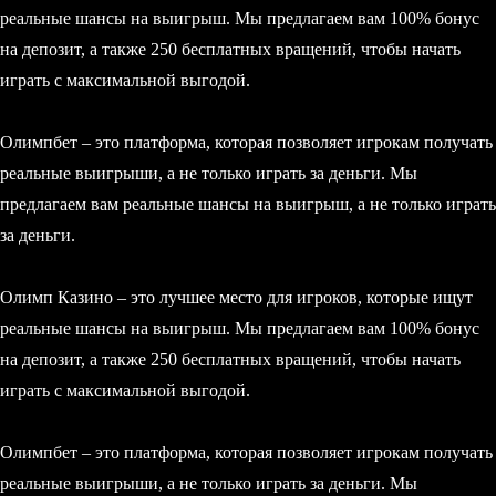
реальные шансы на выигрыш. Мы предлагаем вам 100% бонус
на депозит, а также 250 бесплатных вращений, чтобы начать
играть с максимальной выгодой.
Олимпбет – это платформа, которая позволяет игрокам получать
реальные выигрыши, а не только играть за деньги. Мы
предлагаем вам реальные шансы на выигрыш, а не только играть
за деньги.
Олимп Казино – это лучшее место для игроков, которые ищут
реальные шансы на выигрыш. Мы предлагаем вам 100% бонус
на депозит, а также 250 бесплатных вращений, чтобы начать
играть с максимальной выгодой.
Олимпбет – это платформа, которая позволяет игрокам получать
реальные выигрыши, а не только играть за деньги. Мы