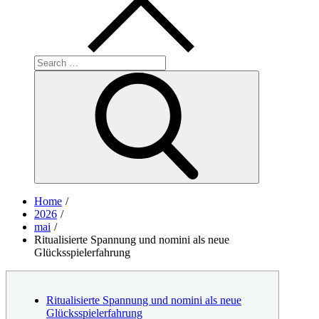
Search
for:
Search
Home
2026
mai
Ritualisierte Spannung und nomini als neue
Glücksspielerfahrung
Ritualisierte Spannung und nomini als neue
Glücksspielerfahrung