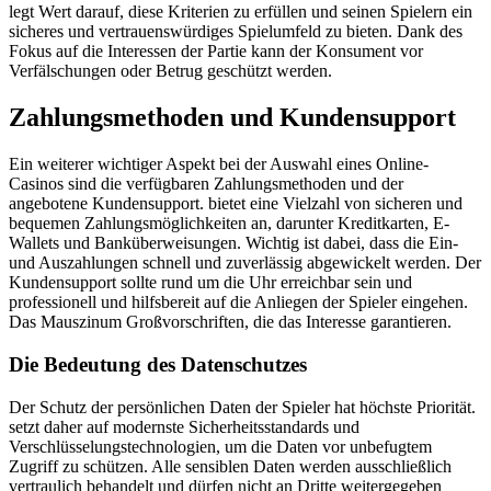
legt Wert darauf, diese Kriterien zu erfüllen und seinen Spielern ein
sicheres und vertrauenswürdiges Spielumfeld zu bieten. Dank des
Fokus auf die Interessen der Partie kann der Konsument vor
Verfälschungen oder Betrug geschützt werden.
Zahlungsmethoden und Kundensupport
Ein weiterer wichtiger Aspekt bei der Auswahl eines Online-
Casinos sind die verfügbaren Zahlungsmethoden und der
angebotene Kundensupport. bietet eine Vielzahl von sicheren und
bequemen Zahlungsmöglichkeiten an, darunter Kreditkarten, E-
Wallets und Banküberweisungen. Wichtig ist dabei, dass die Ein-
und Auszahlungen schnell und zuverlässig abgewickelt werden. Der
Kundensupport sollte rund um die Uhr erreichbar sein und
professionell und hilfsbereit auf die Anliegen der Spieler eingehen.
Das Mauszinum Großvorschriften, die das Interesse garantieren.
Die Bedeutung des Datenschutzes
Der Schutz der persönlichen Daten der Spieler hat höchste Priorität.
setzt daher auf modernste Sicherheitsstandards und
Verschlüsselungstechnologien, um die Daten vor unbefugtem
Zugriff zu schützen. Alle sensiblen Daten werden ausschließlich
vertraulich behandelt und dürfen nicht an Dritte weitergegeben