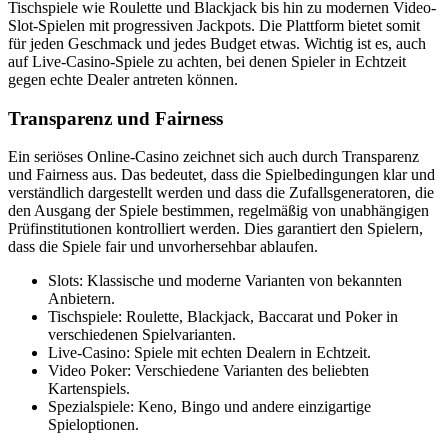
Tischspiele wie Roulette und Blackjack bis hin zu modernen Video-
Slot-Spielen mit progressiven Jackpots. Die Plattform bietet somit
für jeden Geschmack und jedes Budget etwas. Wichtig ist es, auch
auf Live-Casino-Spiele zu achten, bei denen Spieler in Echtzeit
gegen echte Dealer antreten können.
Transparenz und Fairness
Ein seriöses Online-Casino zeichnet sich auch durch Transparenz
und Fairness aus. Das bedeutet, dass die Spielbedingungen klar und
verständlich dargestellt werden und dass die Zufallsgeneratoren, die
den Ausgang der Spiele bestimmen, regelmäßig von unabhängigen
Prüfinstitutionen kontrolliert werden. Dies garantiert den Spielern,
dass die Spiele fair und unvorhersehbar ablaufen.
Slots: Klassische und moderne Varianten von bekannten
Anbietern.
Tischspiele: Roulette, Blackjack, Baccarat und Poker in
verschiedenen Spielvarianten.
Live-Casino: Spiele mit echten Dealern in Echtzeit.
Video Poker: Verschiedene Varianten des beliebten
Kartenspiels.
Spezialspiele: Keno, Bingo und andere einzigartige
Spieloptionen.