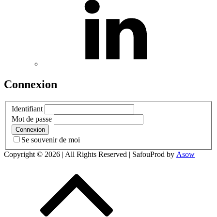
Connexion
Identifiant
Mot de passe
Se souvenir de moi
Copyright © 2026
| All Rights Reserved | SafouProd by
Asow