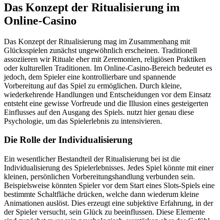
Das Konzept der Ritualisierung im
Online-Casino
Das Konzept der Ritualisierung mag im Zusammenhang mit
Glücksspielen zunächst ungewöhnlich erscheinen. Traditionell
assoziieren wir Rituale eher mit Zeremonien, religiösen Praktiken
oder kulturellen Traditionen. Im Online-Casino-Bereich bedeutet es
jedoch, dem Spieler eine kontrollierbare und spannende
Vorbereitung auf das Spiel zu ermöglichen. Durch kleine,
wiederkehrende Handlungen und Entscheidungen vor dem Einsatz
entsteht eine gewisse Vorfreude und die Illusion eines gesteigerten
Einflusses auf den Ausgang des Spiels. nutzt hier genau diese
Psychologie, um das Spielerlebnis zu intensivieren.
Die Rolle der Individualisierung
Ein wesentlicher Bestandteil der Ritualisierung bei ist die
Individualisierung des Spielerlebnisses. Jedes Spiel könnte mit einer
kleinen, persönlichen Vorbereitungshandlung verbunden sein.
Beispielsweise könnten Spieler vor dem Start eines Slots-Spiels eine
bestimmte Schaltfläche drücken, welche dann wiederum kleine
Animationen auslöst. Dies erzeugt eine subjektive Erfahrung, in der
der Spieler versucht, sein Glück zu beeinflussen. Diese Elemente