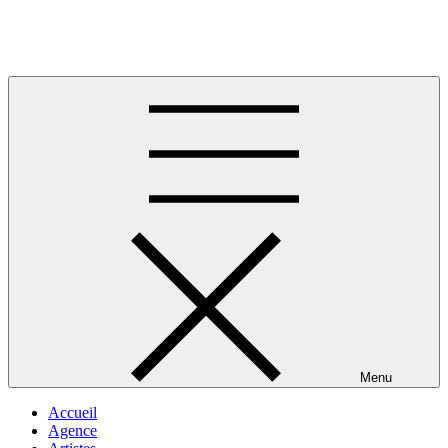
Skip
to
Musique africaine
content
Menu
Accueil
Agence