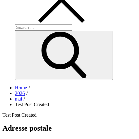
Search
for:
Search
Home
2026
mai
Test Post Created
Test Post Created
Navigation
Adresse postale
de