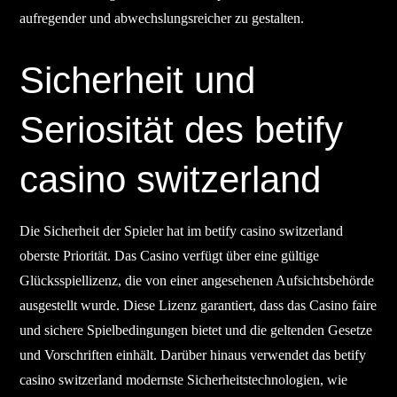
aufregender und abwechslungsreicher zu gestalten.
Sicherheit und
Seriosität des betify
casino switzerland
Die Sicherheit der Spieler hat im betify casino switzerland
oberste Priorität. Das Casino verfügt über eine gültige
Glücksspiellizenz, die von einer angesehenen Aufsichtsbehörde
ausgestellt wurde. Diese Lizenz garantiert, dass das Casino faire
und sichere Spielbedingungen bietet und die geltenden Gesetze
und Vorschriften einhält. Darüber hinaus verwendet das betify
casino switzerland modernste Sicherheitstechnologien, wie