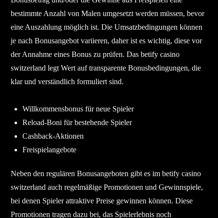
bestimmte Anzahl von Malen umgesetzt werden müssen, bevor
eine Auszahlung möglich ist. Die Umsatzbedingungen können
je nach Bonusangebot variieren, daher ist es wichtig, diese vor
der Annahme eines Bonus zu prüfen. Das betify casino
switzerland legt Wert auf transparente Bonusbedingungen, die
klar und verständlich formuliert sind.
Willkommensbonus für neue Spieler
Reload-Boni für bestehende Spieler
Cashback-Aktionen
Freispielangebote
Neben den regulären Bonusangeboten gibt es im betify casino
switzerland auch regelmäßige Promotionen und Gewinnspiele,
bei denen Spieler attraktive Preise gewinnen können. Diese
Promotionen tragen dazu bei, das Spielerlebnis noch