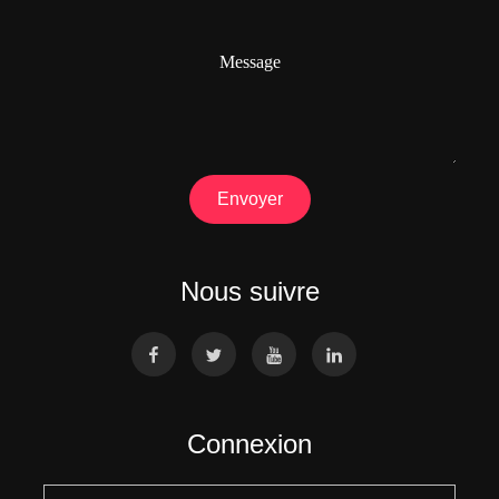
Message
Envoyer
Nous suivre
Connexion