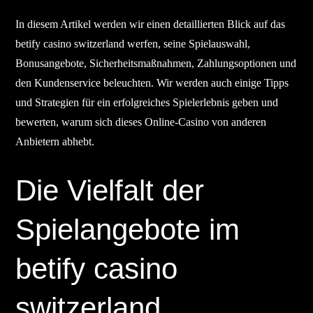
In diesem Artikel werden wir einen detaillierten Blick auf das
betify casino switzerland werfen, seine Spielauswahl,
Bonusangebote, Sicherheitsmaßnahmen, Zahlungsoptionen und
den Kundenservice beleuchten. Wir werden auch einige Tipps
und Strategien für ein erfolgreiches Spielerlebnis geben und
bewerten, warum sich dieses Online-Casino von anderen
Anbietern abhebt.
Die Vielfalt der
Spielangebote im
betify casino
switzerland