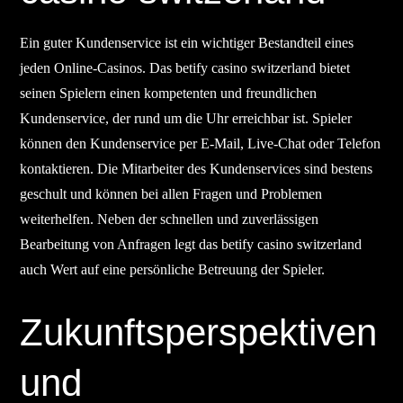
Ein guter Kundenservice ist ein wichtiger Bestandteil eines
jeden Online-Casinos. Das betify casino switzerland bietet
seinen Spielern einen kompetenten und freundlichen
Kundenservice, der rund um die Uhr erreichbar ist. Spieler
können den Kundenservice per E-Mail, Live-Chat oder Telefon
kontaktieren. Die Mitarbeiter des Kundenservices sind bestens
geschult und können bei allen Fragen und Problemen
weiterhelfen. Neben der schnellen und zuverlässigen
Bearbeitung von Anfragen legt das betify casino switzerland
auch Wert auf eine persönliche Betreuung der Spieler.
Zukunftsperspektiven
und