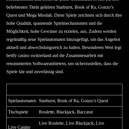
beliebtesten Titeln gehören Starburst, Book of Ra, Gonzo’s
Quest und Mega Moolah. Diese Spiele zeichnen sich durch ihre
hohe Qualität, spannende Spielmechanismen und die
Möglichkeit, hohe Gewinne zu erzielen, aus. Zudem werden
regelmäßig neue Spielautomaten hinzugefügt, um das Angebot
aktuell und abwechslungsreich zu halten. Besonderen Wert legt
betify casino switzerland auf die Zusammenarbeit mit
renommierten Softwareanbietern, um sicherzustellen, dass die
Spiele fair und zuverlässig sind.
Spieltyp
Beliebte Titel
Spielautomaten
Starburst, Book of Ra, Gonzo’s Quest
Tischspiele
Roulette, Blackjack, Baccarat
Live Roulette, Live Blackjack, Live
Live Casino