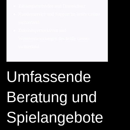
Zahlungsmethoden und Datenschutz
Kundenservice und Support im betify casino
switzerland
Zukunftsperspektiven und
Weiterentwicklungen des betify casino
switzerland
Umfassende
Beratung und
Spielangebote