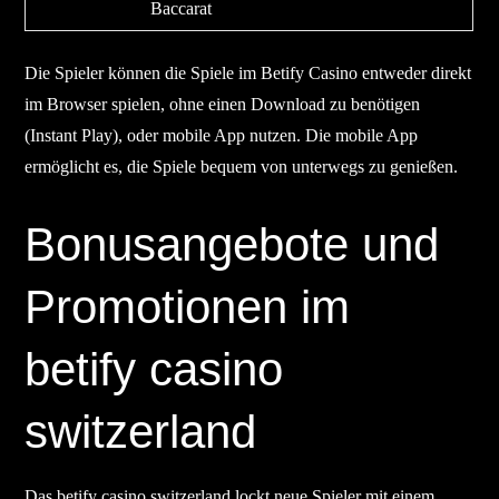
Baccarat
Die Spieler können die Spiele im Betify Casino entweder direkt
im Browser spielen, ohne einen Download zu benötigen
(Instant Play), oder mobile App nutzen. Die mobile App
ermöglicht es, die Spiele bequem von unterwegs zu genießen.
Bonusangebote und
Promotionen im
betify casino
switzerland
Das betify casino switzerland lockt neue Spieler mit einem