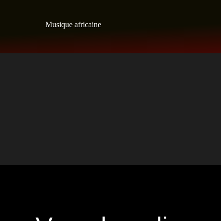
Skip
to
Musique africaine
content