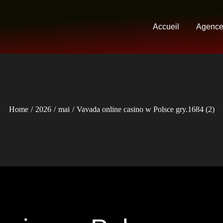
Accueil
Agenc
Home
2026
mai
Vavada online casino w Polsce gry.1684 (2)