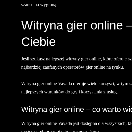
szanse na wygraną.
Witryna gier online 
Ciebie
Jeśli szukasz najlepszej witryny gier online, które oferuje
najbardziej zaufanych operatorów gier online na rynku.
Witryna gier online Vavada oferuje wiele korzyści, w tym
najlepszych warunków do gry i korzystania z usług.
Witryna gier online – co warto wi
Witryna gier online Vavada jest dostępna dla wszystkich, k
możesz wybrać swoją grę i rozpocząć grę.