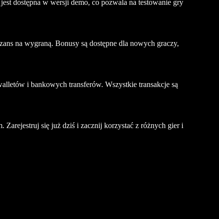
 jest dostępna w wersji demo, co pozwala na testowanie gry
zans na wygraną. Bonusy są dostępne dla nowych graczy,
walletów i bankowych transferów. Wszystkie transakcje są
arejestruj się już dziś i zacznij korzystać z różnych gier i