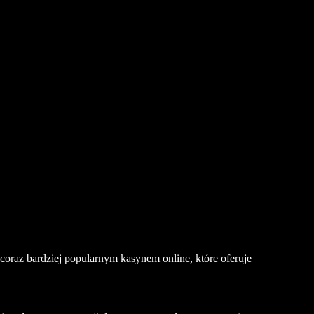
 coraz bardziej popularnym kasynem online, które oferuje