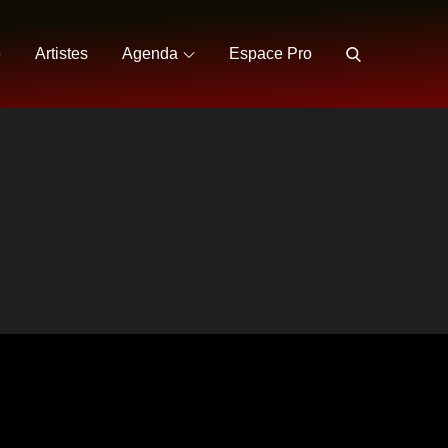
e
Artistes
Agenda
Espace Pro