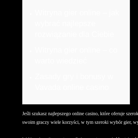
Witryna gier online – jak
wybrać najlepsze
rozwiązanie dla Ciebie
Witryna gier online – co
warto wiedzieć
Zasady gry i bonusy w
Vavada online casino
Jeśli szukasz najlepszego online casino, które oferuje sze
swoim graczy wiele korzyści, w tym szeroki wybór gier, wy