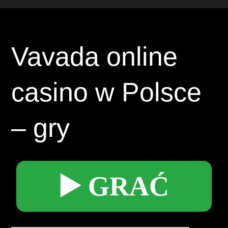
Vavada online
casino w Polsce
– gry
▶️ GRAĆ