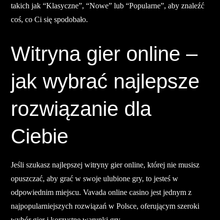
takich jak “Klasyczne”, “Nowe” lub “Popularne”, aby znaleźć
coś, co Ci się spodobało.
Witryna gier online –
jak wybrać najlepsze
rozwiązanie dla
Ciebie
Jeśli szukasz najlepszej witryny gier online, której nie musisz
opuszczać, aby grać w swoje ulubione gry, to jesteś w
odpowiednim miejscu. Vavada online casino jest jednym z
najpopularniejszych rozwiązań w Polsce, oferującym szeroki
wybór gier i korzystne warunki gry.