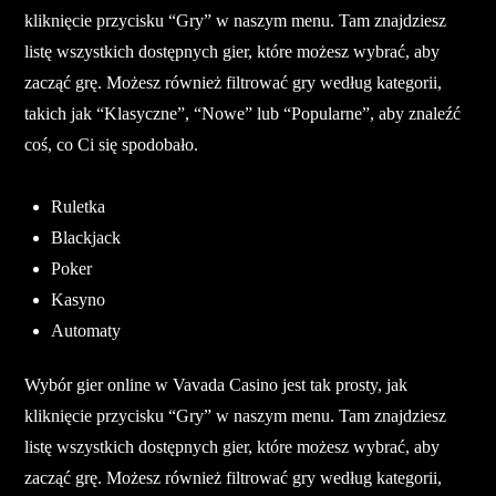
kliknięcie przycisku “Gry” w naszym menu. Tam znajdziesz
listę wszystkich dostępnych gier, które możesz wybrać, aby
zacząć grę. Możesz również filtrować gry według kategorii,
takich jak “Klasyczne”, “Nowe” lub “Popularne”, aby znaleźć
coś, co Ci się spodobało.
Ruletka
Blackjack
Poker
Kasyno
Automaty
Wybór gier online w Vavada Casino jest tak prosty, jak
kliknięcie przycisku “Gry” w naszym menu. Tam znajdziesz
listę wszystkich dostępnych gier, które możesz wybrać, aby
zacząć grę. Możesz również filtrować gry według kategorii,