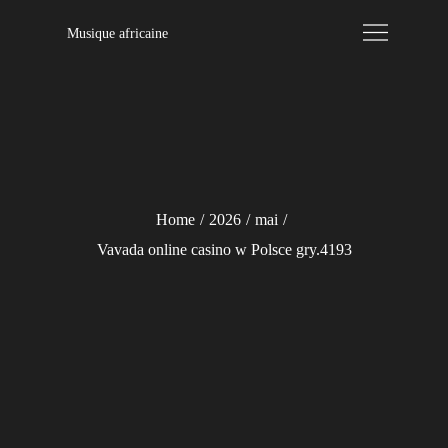
Skip
Musique africaine
to
content
Home
2026
mai
Vavada online casino w Polsce gry.4193