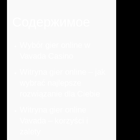
Содержимое
Wybór gier online w
Vavada Casino
Witryna gier online – jak
wybrać najlepsze
rozwiązanie dla Ciebie
Witryna gier online
Vavada – korzyści i
zalety